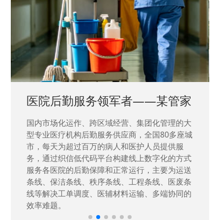
中国兵器工业集团——银光化学
国家“一五”期间156个重点项目之一。属于国家
高新技术企业，在信息化升级建设中，存在大
量“小、散、碎”的信息化需求，需要投入大量人
力资源进行开发，通过引入织信低代码平台，解
决当下遇到的各类业务难题，提升整体的IT研发
效率。