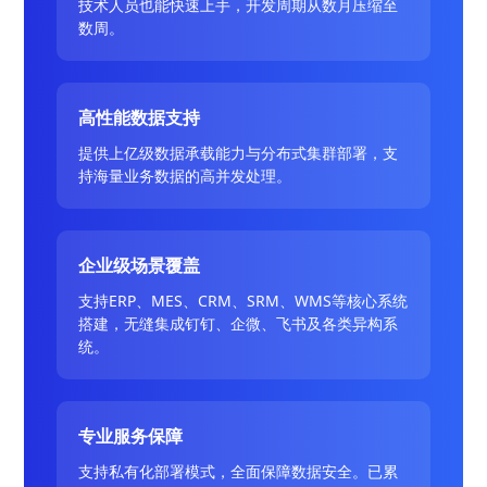
技术人员也能快速上手，开发周期从数月压缩至
数周。
高性能数据支持
提供上亿级数据承载能力与分布式集群部署，支
持海量业务数据的高并发处理。
企业级场景覆盖
支持ERP、MES、CRM、SRM、WMS等核心系统
搭建，无缝集成钉钉、企微、飞书及各类异构系
统。
专业服务保障
支持私有化部署模式，全面保障数据安全。已累