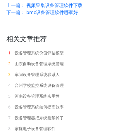
上一篇：
视频采集设备管理软件下载
下一篇：
bmc设备管理软件哪家好
相关文章推荐
1
设备管理系统价值评估模型
2
山东自助设备管理系统管理
3
车间设备管理系统联系人
4
台州学校监控系统设备管理
5
河南设备管理系统实用性
6
设备管理系统如何提高效率
7
设备管理器把系统盘禁掉了
8
家庭电子设备管理软件