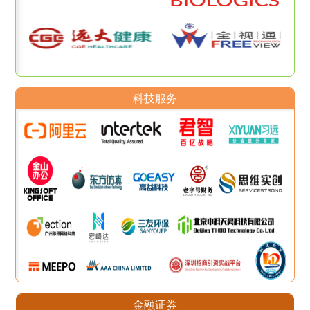
科技服务
金融证券