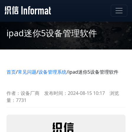
ipad迷你5设备管理软件
首页
/
常见问题
/
设备管理系统
/
ipad迷你5设备管理软件
作者：设备厂商
发布时间：2024-08-15 10:17
浏览
量：7731