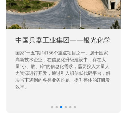
中国兵器工业集团——银光化学
国家“一五”期间156个重点项目之一。属于国家
高新技术企业，在信息化升级建设中，存在大
量“小、散、碎”的信息化需求，需要投入大量人
力资源进行开发，通过引入织信低代码平台，解
决当下遇到的各类业务难题，提升整体的IT研发
效率。