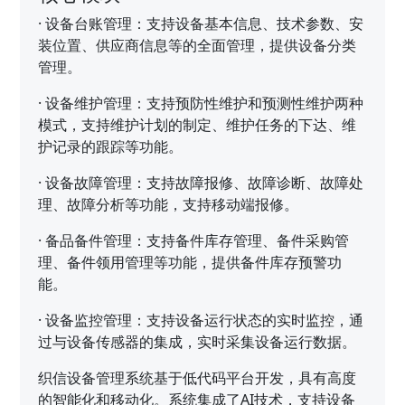
·
设备台账管理：支持设备基本信息、技术参数、安
装位置、供应商信息等的全面管理，提供设备分类
管理。
·
设备维护管理：支持预防性维护和预测性维护两种
模式，支持维护计划的制定、维护任务的下达、维
护记录的跟踪等功能。
·
设备故障管理：支持故障报修、故障诊断、故障处
理、故障分析等功能，支持移动端报修。
·
备品备件管理：支持备件库存管理、备件采购管
理、备件领用管理等功能，提供备件库存预警功
能。
·
设备监控管理：支持设备运行状态的实时监控，通
过与设备传感器的集成，实时采集设备运行数据。
织信设备管理系统基于低代码平台开发，具有高度
的智能化和移动化。系统集成了AI技术，支持设备