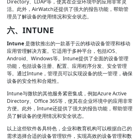
Directory、LDAP等，使其在企业环境中的应用非常灵
活。此外，AirWatch还提供了强大的报告功能，帮助管
理员了解设备的使用情况和安全状态。
六、INTUNE
Intune
是微软推出的一款基于云的移动设备管理和移动
应用管理解决方案。它适用于多种平台，包括iOS、
Android、Windows等。Intune提供了全面的设备管理
功能，包括设备注册、配置、应用程序分发、安全管理
等。通过Intune，管理员可以实现设备的统一管理，确保
设备的安全性和合规性。
Intune与微软的其他服务紧密集成，例如Azure Active
Directory、Office 365等，使其在企业环境中的应用非常
方便。此外，Intune还提供了强大的报告功能，帮助管理
员了解设备的使用情况和安全状态。
以上这些软件各具特色，企业和教育机构可以根据自己的
需求选择合适的设备管理软件，实现高效的设备管理和数