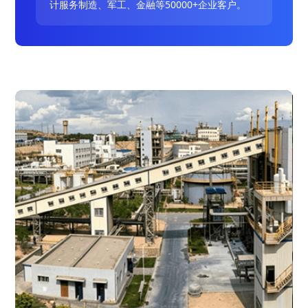
计服务制造、军工、金融等50000+企业客户。