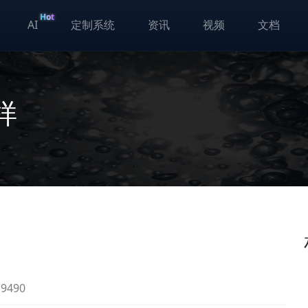
Hot
AI
定制系统
资讯
视频
文档
样
490