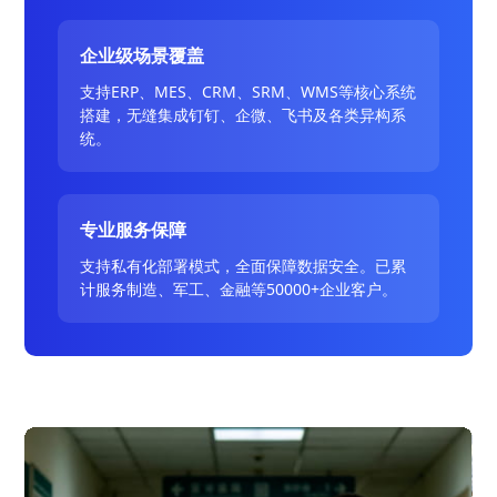
企业级场景覆盖
支持ERP、MES、CRM、SRM、WMS等核心系统
搭建，无缝集成钉钉、企微、飞书及各类异构系
统。
专业服务保障
支持私有化部署模式，全面保障数据安全。已累
计服务制造、军工、金融等50000+企业客户。