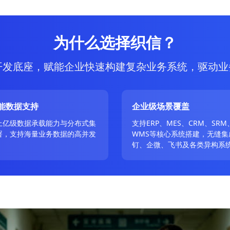
为什么选择织信？
开发底座，赋能企业快速构建复杂业务系统，驱动业
能数据支持
企业级场景覆盖
上亿级数据承载能力与分布式集
支持ERP、MES、CRM、SRM
署，支持海量业务数据的高并发
WMS等核心系统搭建，无缝集
。
钉、企微、飞书及各类异构系