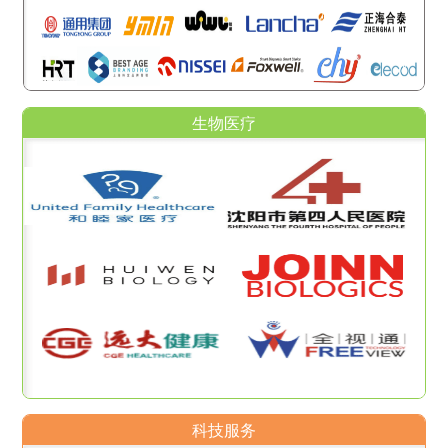
生物医疗
科技服务