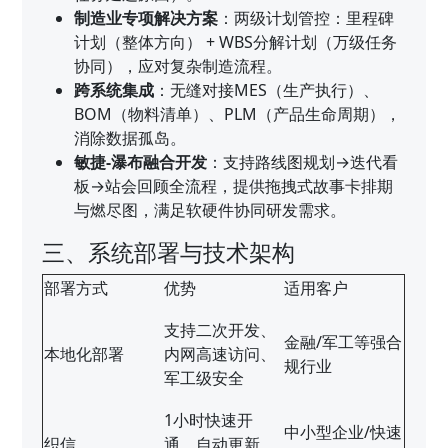
制造业专项解决方案
：两级计划管控：里程碑
计划（整体方向） + WBS分解计划（万级任务
协同），应对复杂制造流程。
跨系统集成
：无缝对接MES（生产执行）、
BOM（物料清单）、PLM（产品生命周期），
消除数据孤岛。
敏捷-瀑布融合开发
：支持路线图规划→迭代看
板→站会回顾全流程，提供拖拽式故事卡排期
与燃尽图，满足软硬件协同研发需求。
三、系统部署与技术架构
部署方式
优势
适用客户
支持二次开发、
金融/军工等强合
本地化部署
内网高速访问、
规行业
军工级安全
1小时快速开
中小型企业/快速
织信
通、自动更新、