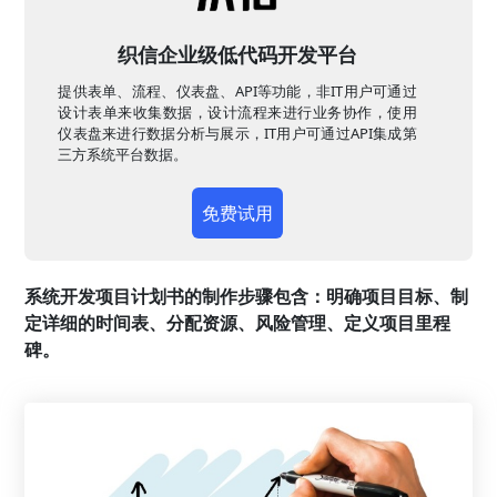
织信企业级低代码开发平台
提供表单、流程、仪表盘、API等功能，非IT用户可通过
设计表单来收集数据，设计流程来进行业务协作，使用
仪表盘来进行数据分析与展示，IT用户可通过API集成第
三方系统平台数据。
免费试用
系统开发项目计划书的制作步骤包含：明确项目目标、制
定详细的时间表、分配资源、风险管理、定义项目里程
碑。