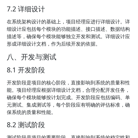
7.2 详细设计
在系统架构设计的基础上，项目经理应进行详细设计。详
细设计应包括每个模块的功能描述、接口描述、数据结构
描述等，确保每个模块能够独立开发和测试。详细设计应
形成详细设计文档，作为后续开发的依据。
八、开发与测试
8.1 开发阶段
开发阶段是项目的核心阶段，直接影响到系统的质量和性
能。项目经理应根据详细设计文档，合理分配开发任务，
确保每个模块能够按计划完成。开发阶段应包括编码、单
元测试、集成测试等，每个阶段应有明确的评估标准，确
保系统的质量和性能。
8.2 测试阶段
测试阶段是项目的重要阶段，直接影响到系统的稳定性和