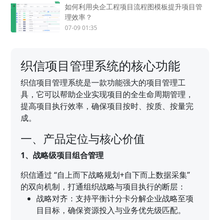
如何利用央企工程项目流程图模板提升项目管
理效率？
07-09 01:35
织信项目管理系统的核心功能
织信项目管理系统是一款功能强大的项目管理工
具，它可以帮助企业实现项目的全生命周期管理，
提高项目执行效率，确保项目按时、按质、按量完
成。
一、产品定位与核心价值
1、战略级项目组合管理
织信通过 “自上而下战略规划+自下而上数据采集”
的双向机制，打通组织战略与项目执行的断层：
战略对齐：支持平衡计分卡分解企业战略至项
目目标，确保资源投入与业务优先级匹配。