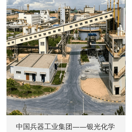
中国兵器工业集团——银光化学