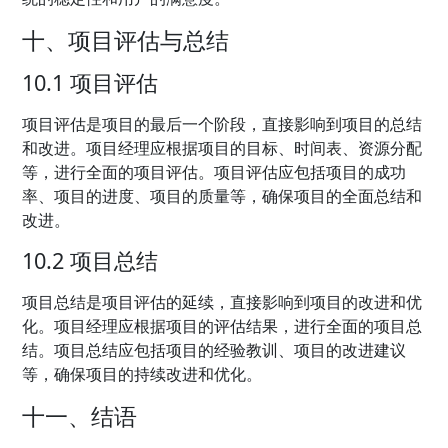
十、项目评估与总结
10.1 项目评估
项目评估是项目的最后一个阶段，直接影响到项目的总结
和改进。项目经理应根据项目的目标、时间表、资源分配
等，进行全面的项目评估。项目评估应包括项目的成功
率、项目的进度、项目的质量等，确保项目的全面总结和
改进。
10.2 项目总结
项目总结是项目评估的延续，直接影响到项目的改进和优
化。项目经理应根据项目的评估结果，进行全面的项目总
结。项目总结应包括项目的经验教训、项目的改进建议
等，确保项目的持续改进和优化。
十一、结语