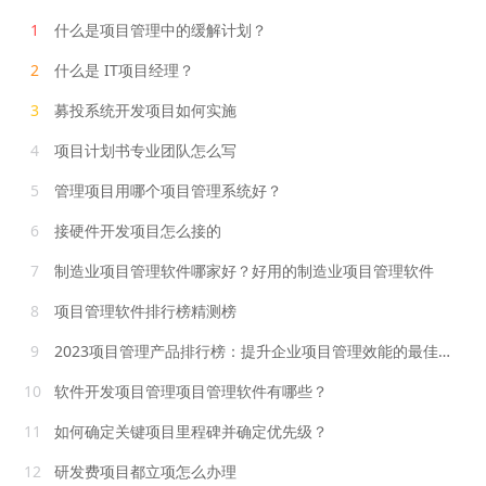
1
什么是项目管理中的缓解计划？
2
什么是 IT项目经理？
3
募投系统开发项目如何实施
4
项目计划书专业团队怎么写
5
管理项目用哪个项目管理系统好？
6
接硬件开发项目怎么接的
7
制造业项目管理软件哪家好？好用的制造业项目管理软件
8
项目管理软件排行榜精测榜
9
2023项目管理产品排行榜：提升企业项目管理效能的最佳选择
10
软件开发项目管理项目管理软件有哪些？
11
如何确定关键项目里程碑并确定优先级？
12
研发费项目都立项怎么办理