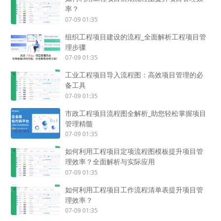
率？
07-09 01:35
组织工程项目建设的流程_全面解析工程项目管
理步骤
07-09 01:35
工业工程项目导入流程图：高效项目管理的必
备工具
07-09 01:35
市政工程项目流程图全解析_助您轻松掌握项目
管理精髓
07-09 01:35
如何利用工程项目定项流程图模板提升项目管
理效率？全面解析与实际应用
07-09 01:35
如何利用工程项目工作流程清单表提升项目管
理效率？
07-09 01:35