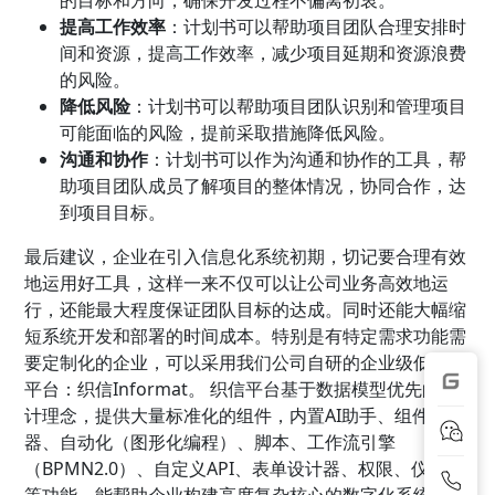
的目标和方向，确保开发过程不偏离初衷。
提高工作效率
：计划书可以帮助项目团队合理安排时
间和资源，提高工作效率，减少项目延期和资源浪费
的风险。
降低风险
：计划书可以帮助项目团队识别和管理项目
可能面临的风险，提前采取措施降低风险。
沟通和协作
：计划书可以作为沟通和协作的工具，帮
助项目团队成员了解项目的整体情况，协同合作，达
到项目目标。
最后建议，企业在引入信息化系统初期，切记要合理有效
地运用好工具，这样一来不仅可以让公司业务高效地运
行，还能最大程度保证团队目标的达成。同时还能大幅缩
短系统开发和部署的时间成本。特别是有特定需求功能需
要定制化的企业，可以采用我们公司自研的企业级低代码
平台：织信Informat。 织信平台基于数据模型优先的设
计理念，提供大量标准化的组件，内置AI助手、组件设计
器、自动化（图形化编程）、脚本、工作流引擎
（BPMN2.0）、自定义API、表单设计器、权限、仪表盘