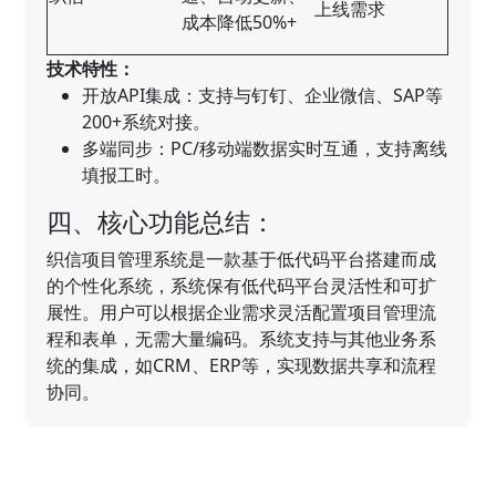
上线需求
成本降低50%+
技术特性：
开放API集成：支持与钉钉、企业微信、SAP等
200+系统对接。
多端同步：PC/移动端数据实时互通，支持离线
填报工时。
四、核心功能总结：
织信项目管理系统是一款基于低代码平台搭建而成
的个性化系统，系统保有低代码平台灵活性和可扩
展性。用户可以根据企业需求灵活配置项目管理流
程和表单，无需大量编码。系统支持与其他业务系
统的集成，如CRM、ERP等，实现数据共享和流程
协同。