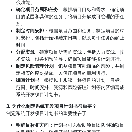
么功能。
确定项目范围和任务
：根据项目目标和需求，确定项
目的范围和具体的任务，将项目分解成可管理的子任
务。
制定时间安排
：根据项目范围和任务，制定项目的时
间安排，包括开始和结束日期，以及每个任务的起止
时间。
分配资源
：确定项目所需的资源，包括人力资源、技
术资源、设备和预算等，确保项目能够按计划进行。
制定风险管理计划
：识别项目可能面临的风险，并制
定相应的应对措施，以保证项目的顺利进行。
编写计划书
：根据以上步骤，将项目的计划、目标、
范围、时间安排、资源和风险管理计划等内容编写成
系统开发项目计划书。
3. 为什么制定系统开发项目计划书很重要？
制定系统开发项目计划书的重要性在于：
明确目标和方向
：计划书可以帮助项目团队明确项目