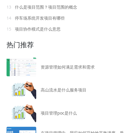
13
什么是项目范围？项目范围的概念
14
停车场系统开发项目有哪些
15
项目协作模式是什么意思
热门推荐
资源管理如何满足需求和需求
高山流水是什么服务项目
项目管理poc是什么
在项目管理中，我应如何巧妙地平衡进度、质