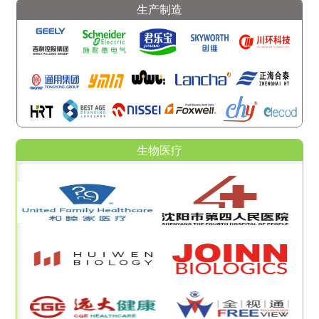
生产制造
生物医疗