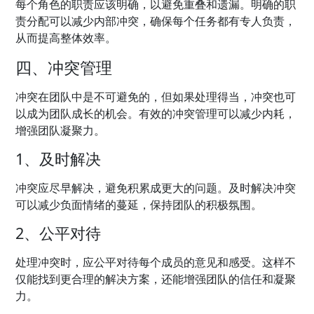
每个角色的职责应该明确，以避免重叠和遗漏。明确的职
责分配可以减少内部冲突，确保每个任务都有专人负责，
从而提高整体效率。
四、冲突管理
冲突在团队中是不可避免的，但如果处理得当，冲突也可
以成为团队成长的机会。有效的冲突管理可以减少内耗，
增强团队凝聚力。
1、及时解决
冲突应尽早解决，避免积累成更大的问题。及时解决冲突
可以减少负面情绪的蔓延，保持团队的积极氛围。
2、公平对待
处理冲突时，应公平对待每个成员的意见和感受。这样不
仅能找到更合理的解决方案，还能增强团队的信任和凝聚
力。