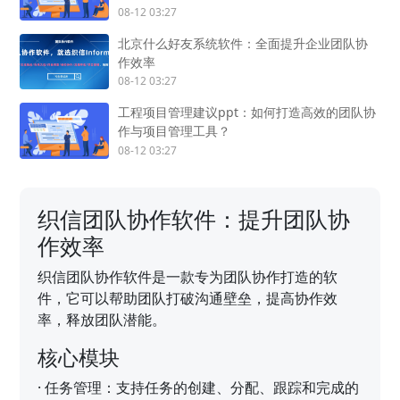
08-12 03:27
北京什么好友系统软件：全面提升企业团队协
作效率
08-12 03:27
工程项目管理建议ppt：如何打造高效的团队协
作与项目管理工具？
08-12 03:27
织信团队协作软件：提升团队协
作效率
织信团队协作软件是一款专为团队协作打造的软
件，它可以帮助团队打破沟通壁垒，提高协作效
率，释放团队潜能。
核心模块
·
任务管理：支持任务的创建、分配、跟踪和完成的