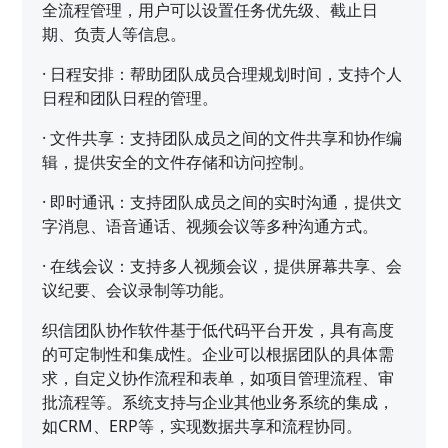
全流程管理，用户可以设置任务优先级、截止日
期、负责人等信息。
·
日程安排：帮助团队成员合理规划时间，支持个人
日程和团队日程的管理。
·
文件共享：支持团队成员之间的文件共享和协作编
辑，提供安全的文件存储和访问控制。
·
即时通讯：支持团队成员之间的实时沟通，提供文
字消息、语音通话、视频会议等多种沟通方式。
·
在线会议：支持多人视频会议，提供屏幕共享、会
议纪要、会议录制等功能。
织信团队协作软件基于低代码平台开发，具有高度
的可定制性和集成性。企业可以根据团队的具体需
求，自定义协作流程和表单，如项目管理流程、审
批流程等。系统支持与企业其他业务系统的集成，
如CRM、ERP等，实现数据共享和流程协同。