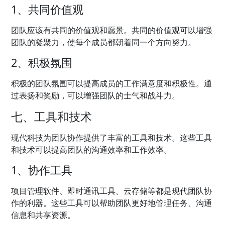
1、共同价值观
团队应该有共同的价值观和愿景。共同的价值观可以增强
团队的凝聚力，使每个成员都朝着同一个方向努力。
2、积极氛围
积极的团队氛围可以提高成员的工作满意度和积极性。通
过表扬和奖励，可以增强团队的士气和战斗力。
七、工具和技术
现代科技为团队协作提供了丰富的工具和技术。这些工具
和技术可以提高团队的沟通效率和工作效率。
1、协作工具
项目管理软件、即时通讯工具、云存储等都是现代团队协
作的利器。这些工具可以帮助团队更好地管理任务、沟通
信息和共享资源。