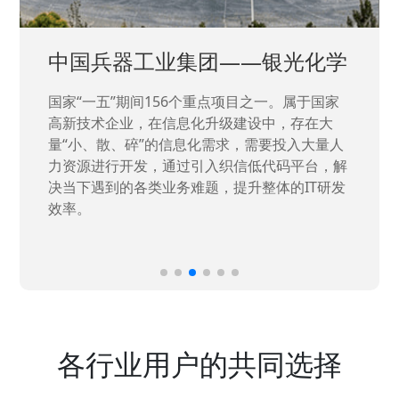
中国兵器工业集团——银光化学
国家“一五”期间156个重点项目之一。属于国家
高新技术企业，在信息化升级建设中，存在大
量“小、散、碎”的信息化需求，需要投入大量人
力资源进行开发，通过引入织信低代码平台，解
决当下遇到的各类业务难题，提升整体的IT研发
效率。
各行业用户的共同选择