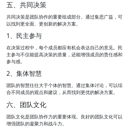
五、共同决策
共同决策是团队协作的重要组成部分。通过集思广益，可
以找到更全面、更创新的解决方案。
1、民主参与
在决策过程中，每个成员都应有机会表达自己的意见。民
主参与不仅能提高决策的质量，还能增强成员的责任感和
参与感。
2、集体智慧
团队的智慧往往大于个体的智慧。通过集体讨论，可以综
合不同成员的观点和建议，从而找到更优的解决方案。
六、团队文化
团队文化是团队协作力的重要体现。良好的团队文化可以
增强团队的凝聚力和战斗力。