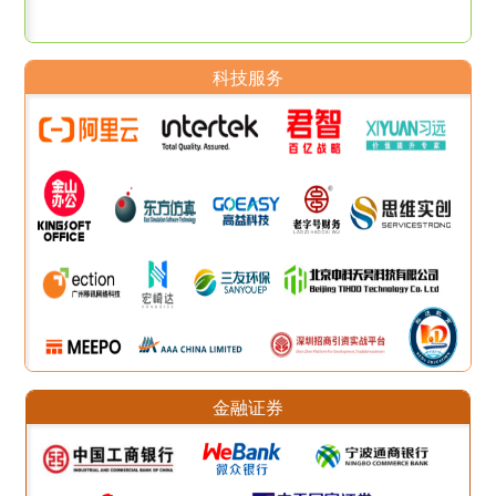
科技服务
金融证券