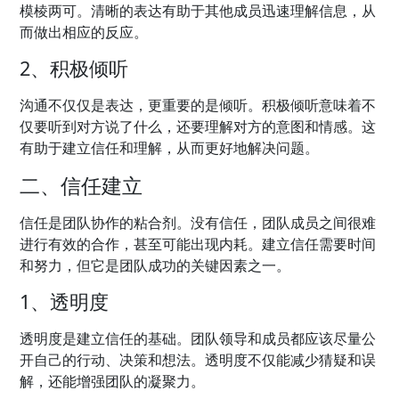
模棱两可。清晰的表达有助于其他成员迅速理解信息，从
而做出相应的反应。
2、积极倾听
沟通不仅仅是表达，更重要的是倾听。积极倾听意味着不
仅要听到对方说了什么，还要理解对方的意图和情感。这
有助于建立信任和理解，从而更好地解决问题。
二、信任建立
信任是团队协作的粘合剂。没有信任，团队成员之间很难
进行有效的合作，甚至可能出现内耗。建立信任需要时间
和努力，但它是团队成功的关键因素之一。
1、透明度
透明度是建立信任的基础。团队领导和成员都应该尽量公
开自己的行动、决策和想法。透明度不仅能减少猜疑和误
解，还能增强团队的凝聚力。