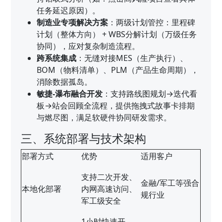
任务延迟原因）。
制造业专项解决方案
：两级计划管控：里程碑
计划（整体方向） + WBS分解计划（万级任务
协同），应对复杂制造流程。
跨系统集成
：无缝对接MES（生产执行）、
BOM（物料清单）、PLM（产品生命周期），
消除数据孤岛。
敏捷-瀑布融合开发
：支持路线图规划→迭代看
板→站会回顾全流程，提供拖拽式故事卡排期
与燃尽图，满足软硬件协同研发需求。
三、系统部署与技术架构
部署方式
优势
适用客户
支持二次开发、
金融/军工等强合
本地化部署
内网高速访问、
规行业
军工级安全
1小时快速开