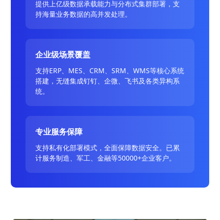
提供上亿级数据承载能力与分布式集群部署，支
持海量业务数据的高并发处理。
企业级场景覆盖
支持ERP、MES、CRM、SRM、WMS等核心系统
搭建，无缝集成钉钉、企微、飞书及各类异构系
统。
专业服务保障
支持私有化部署模式，全面保障数据安全。已累
计服务制造、军工、金融等50000+企业客户。