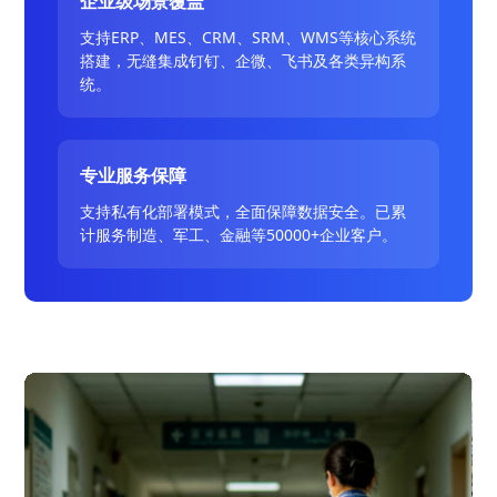
企业级场景覆盖
支持ERP、MES、CRM、SRM、WMS等核心系统
搭建，无缝集成钉钉、企微、飞书及各类异构系
统。
专业服务保障
支持私有化部署模式，全面保障数据安全。已累
计服务制造、军工、金融等50000+企业客户。