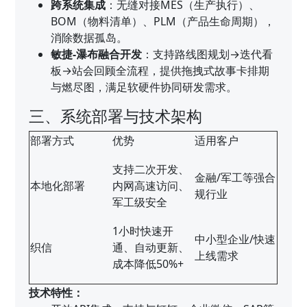
跨系统集成
：无缝对接MES（生产执行）、
BOM（物料清单）、PLM（产品生命周期），
消除数据孤岛。
敏捷-瀑布融合开发
：支持路线图规划→迭代看
板→站会回顾全流程，提供拖拽式故事卡排期
与燃尽图，满足软硬件协同研发需求。
三、系统部署与技术架构
部署方式
优势
适用客户
支持二次开发、
金融/军工等强合
本地化部署
内网高速访问、
规行业
军工级安全
1小时快速开
中小型企业/快速
织信
通、自动更新、
上线需求
成本降低50%+
技术特性：