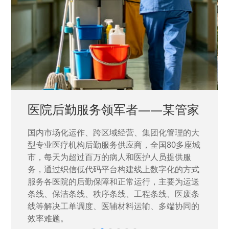
中国兵器工业集团——银光化学
国家“一五”期间156个重点项目之一。属于国家
高新技术企业，在信息化升级建设中，存在大
量“小、散、碎”的信息化需求，需要投入大量人
力资源进行开发，通过引入织信低代码平台，解
决当下遇到的各类业务难题，提升整体的IT研发
效率。