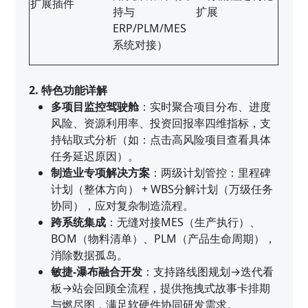
扩展插件
持与
扩展
ERP/PLM/MES
系统对接）
2. 特色功能详解
多项目监控驾驶舱
：实时聚合项目分布、进度
风险、资源利用率、投资回报率四维指标，支
持钻取式分析（如：点击高风险项目查看具体
任务延迟原因）。
制造业专项解决方案
：两级计划管控：里程碑
计划（整体方向） + WBS分解计划（万级任务
协同），应对复杂制造流程。
跨系统集成
：无缝对接MES（生产执行）、
BOM（物料清单）、PLM（产品生命周期），
消除数据孤岛。
敏捷-瀑布融合开发
：支持路线图规划→迭代看
板→站会回顾全流程，提供拖拽式故事卡排期
与燃尽图，满足软硬件协同研发需求。