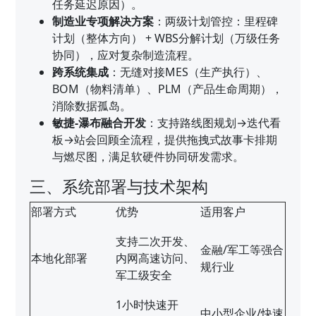
任务延迟原因）。
制造业专项解决方案
：两级计划管控：里程碑
计划（整体方向） + WBS分解计划（万级任务
协同），应对复杂制造流程。
跨系统集成
：无缝对接MES（生产执行）、
BOM（物料清单）、PLM（产品生命周期），
消除数据孤岛。
敏捷-瀑布融合开发
：支持路线图规划→迭代看
板→站会回顾全流程，提供拖拽式故事卡排期
与燃尽图，满足软硬件协同研发需求。
三、系统部署与技术架构
部署方式
优势
适用客户
支持二次开发、
金融/军工等强合
本地化部署
内网高速访问、
规行业
军工级安全
1小时快速开
中小型企业/快速