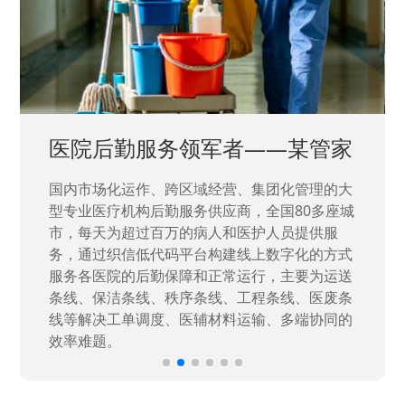
中国兵器工业集团——银光化学
国家“一五”期间156个重点项目之一。属于国家
高新技术企业，在信息化升级建设中，存在大
量“小、散、碎”的信息化需求，需要投入大量人
力资源进行开发，通过引入织信低代码平台，解
决当下遇到的各类业务难题，提升整体的IT研发
效率。