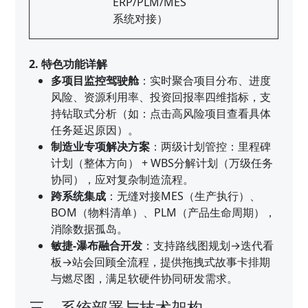
ERP/PLM/MES
系统对接）
2. 特色功能详解
多项目监控驾驶舱
：实时聚合项目分布、进度
风险、资源利用率、投资回报率四维指标，支
持钻取式分析（如：点击高风险项目查看具体
任务延迟原因）。
制造业专项解决方案
：两级计划管控：里程碑
计划（整体方向） + WBS分解计划（万级任务
协同），应对复杂制造流程。
跨系统集成
：无缝对接MES（生产执行）、
BOM（物料清单）、PLM（产品生命周期），
消除数据孤岛。
敏捷-瀑布融合开发
：支持路线图规划→迭代看
板→站会回顾全流程，提供拖拽式故事卡排期
与燃尽图，满足软硬件协同研发需求。
三、系统部署与技术架构