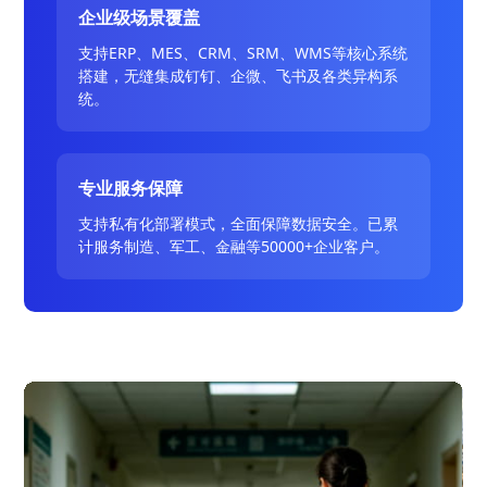
企业级场景覆盖
支持ERP、MES、CRM、SRM、WMS等核心系统
搭建，无缝集成钉钉、企微、飞书及各类异构系
统。
专业服务保障
支持私有化部署模式，全面保障数据安全。已累
计服务制造、军工、金融等50000+企业客户。