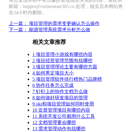
果您发现本站中有涉嫌抄袭或描述失实的内容，请联系
邮箱：hopper@cornerstone365.cn 处理，核实后本网站将
在24小时内删除。
上一篇：
项目管理的需求变更确认怎么操作
下一篇：
能源管理系统需求分析怎么做
相关文章推荐
1
项目管理小游戏有哪些内容
2
项目经营管理范围包括哪些
3
项目管理理论主要有哪些方面
4
如何界定项目大小
5
项目管理软件排行榜热门品牌榜
6
协作任务怎么完成
7
钉钉上的协作文档怎么做
8
如何做好研发项目的管理
9
okr和项目管理如何同时使用
10
监督管理项目有哪些内容
11
系统开发公司都用什么工具
12
文档管理要会哪些
13
需求管理动作包括哪些