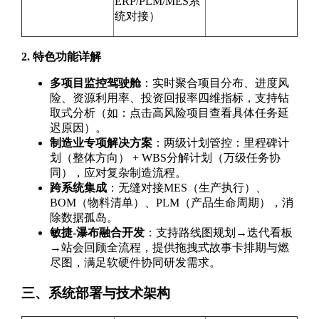
ERP/PLM/MES系
统对接）
2. 特色功能详解
多项目监控驾驶舱
：实时聚合项目分布、进度风
险、资源利用率、投资回报率四维指标，支持钻
取式分析（如：点击高风险项目查看具体任务延
迟原因）。
制造业专项解决方案
：两级计划管控：里程碑计
划（整体方向） + WBS分解计划（万级任务协
同），应对复杂制造流程。
跨系统集成
：无缝对接MES（生产执行）、
BOM（物料清单）、PLM（产品生命周期），消
除数据孤岛。
敏捷-瀑布融合开发
：支持路线图规划→迭代看板
→站会回顾全流程，提供拖拽式故事卡排期与燃
尽图，满足软硬件协同研发需求。
三、系统部署与技术架构