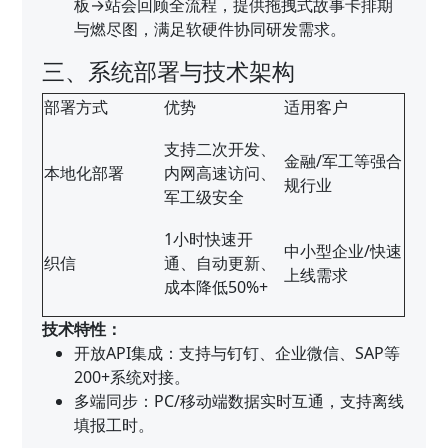
板→站会回顾全流程，提供拖拽式故事卡排期
与燃尽图，满足软硬件协同研发需求。
三、系统部署与技术架构
部署方式
优势
适用客户
支持二次开发、
金融/军工等强合
本地化部署
内网高速访问、
规行业
军工级安全
1小时快速开
中小型企业/快速
织信
通、自动更新、
上线需求
成本降低50%+
技术特性：
开放API集成：支持与钉钉、企业微信、SAP等
200+系统对接。
多端同步：PC/移动端数据实时互通，支持离线
填报工时。