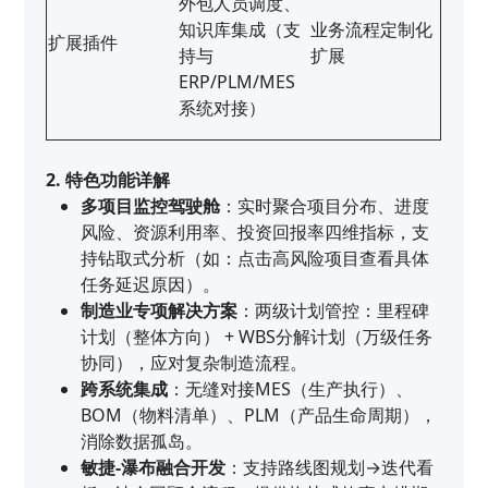
外包人员调度、
知识库集成（支
业务流程定制化
扩展插件
持与
扩展
ERP/PLM/MES
系统对接）
2. 特色功能详解
多项目监控驾驶舱
：实时聚合项目分布、进度
风险、资源利用率、投资回报率四维指标，支
持钻取式分析（如：点击高风险项目查看具体
任务延迟原因）。
制造业专项解决方案
：两级计划管控：里程碑
计划（整体方向） + WBS分解计划（万级任务
协同），应对复杂制造流程。
跨系统集成
：无缝对接MES（生产执行）、
BOM（物料清单）、PLM（产品生命周期），
消除数据孤岛。
敏捷-瀑布融合开发
：支持路线图规划→迭代看