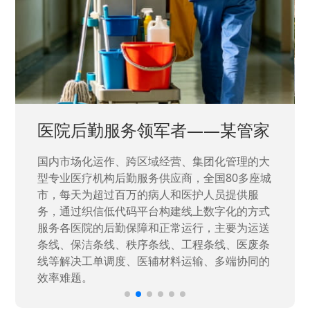
中国兵器工业集团——银光化学
国家“一五”期间156个重点项目之一。属于国家
高新技术企业，在信息化升级建设中，存在大
量“小、散、碎”的信息化需求，需要投入大量人
力资源进行开发，通过引入织信低代码平台，解
决当下遇到的各类业务难题，提升整体的IT研发
效率。