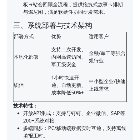
板→站会回顾全流程，提供拖拽式故事卡排期
与燃尽图，满足软硬件协同研发需求。
三、系统部署与技术架构
部署方式
优势
适用客户
支持二次开发、
金融/军工等强合
本地化部署
内网高速访问、
规行业
军工级安全
1小时快速开
中小型企业/快速
织信
通、自动更新、
上线需求
成本降低50%+
技术特性：
开放API集成：支持与钉钉、企业微信、SAP等
200+系统对接。
多端同步：PC/移动端数据实时互通，支持离线
填报工时。