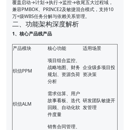
覆盖启动→计划→执行→监控→收尾五大过程域，
兼容PMBOK、PRINCE2及敏捷混合模式，支持10
万+级WBS任务分解与依赖关系管理。
二、功能架构深度解析
1、核心产品线产品
产品模块
核心功能
适用场景
项目组合监控、
战略地图、财务
企业级多项目投
织信PPM
规划、资源负荷
资决策
分析
需求估算、用户
故事看板、迭代
研发团队敏捷开
织信ALM
回顾、自动化软
发管理
件度量
销售合同管理、