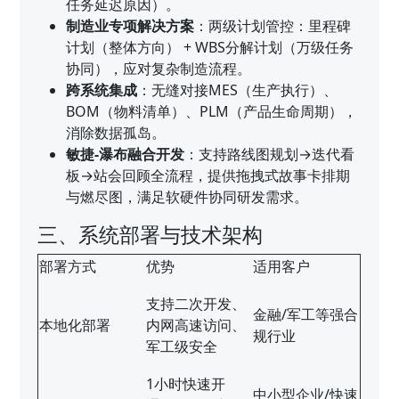
任务延迟原因）。
制造业专项解决方案
：两级计划管控：里程碑
计划（整体方向） + WBS分解计划（万级任务
协同），应对复杂制造流程。
跨系统集成
：无缝对接MES（生产执行）、
BOM（物料清单）、PLM（产品生命周期），
消除数据孤岛。
敏捷-瀑布融合开发
：支持路线图规划→迭代看
板→站会回顾全流程，提供拖拽式故事卡排期
与燃尽图，满足软硬件协同研发需求。
三、系统部署与技术架构
部署方式
优势
适用客户
支持二次开发、
金融/军工等强合
本地化部署
内网高速访问、
规行业
军工级安全
1小时快速开
中小型企业/快速