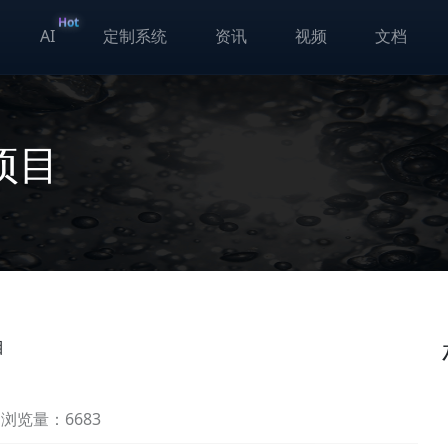
Hot
AI
定制系统
资讯
视频
文档
项目
目
浏览量：6683