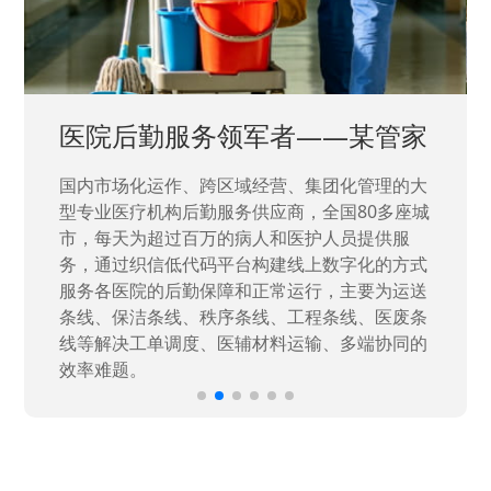
中国兵器工业集团——银光化学
国家“一五”期间156个重点项目之一。属于国家
高新技术企业，在信息化升级建设中，存在大
量“小、散、碎”的信息化需求，需要投入大量人
力资源进行开发，通过引入织信低代码平台，解
决当下遇到的各类业务难题，提升整体的IT研发
效率。