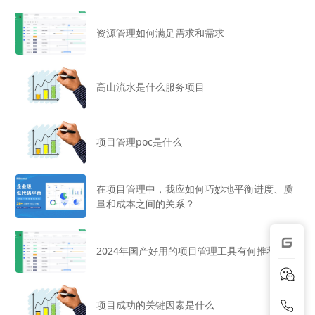
资源管理如何满足需求和需求
高山流水是什么服务项目
项目管理poc是什么
在项目管理中，我应如何巧妙地平衡进度、质
量和成本之间的关系？
2024年国产好用的项目管理工具有何推荐？
项目成功的关键因素是什么