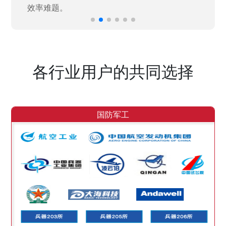
各行业用户的共同选择
国防军工