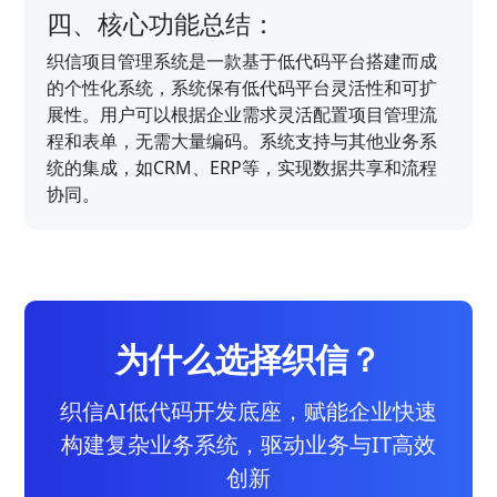
四、核心功能总结：
织信项目管理系统是一款基于低代码平台搭建而成
的个性化系统，系统保有低代码平台灵活性和可扩
展性。用户可以根据企业需求灵活配置项目管理流
程和表单，无需大量编码。系统支持与其他业务系
统的集成，如CRM、ERP等，实现数据共享和流程
协同。
为什么选择织信？
织信AI低代码开发底座，赋能企业快速
构建复杂业务系统，驱动业务与IT高效
创新