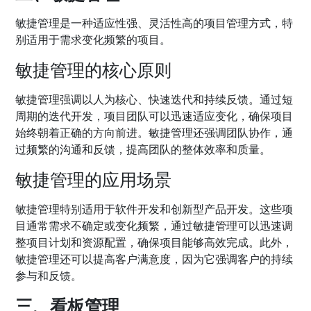
敏捷管理是一种适应性强、灵活性高的项目管理方式，特
别适用于需求变化频繁的项目。
敏捷管理的核心原则
敏捷管理强调以人为核心、快速迭代和持续反馈。通过短
周期的迭代开发，项目团队可以迅速适应变化，确保项目
始终朝着正确的方向前进。敏捷管理还强调团队协作，通
过频繁的沟通和反馈，提高团队的整体效率和质量。
敏捷管理的应用场景
敏捷管理特别适用于软件开发和创新型产品开发。这些项
目通常需求不确定或变化频繁，通过敏捷管理可以迅速调
整项目计划和资源配置，确保项目能够高效完成。此外，
敏捷管理还可以提高客户满意度，因为它强调客户的持续
参与和反馈。
三、看板管理