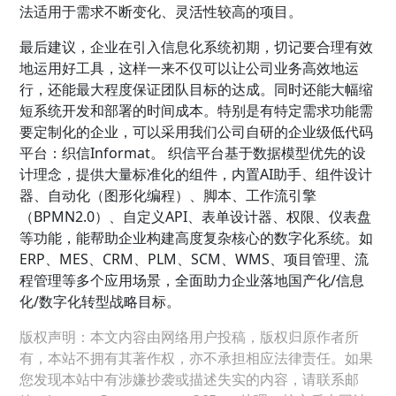
法适用于需求不断变化、灵活性较高的项目。
最后建议，企业在引入信息化系统初期，切记要合理有效
地运用好工具，这样一来不仅可以让公司业务高效地运
行，还能最大程度保证团队目标的达成。同时还能大幅缩
短系统开发和部署的时间成本。特别是有特定需求功能需
要定制化的企业，可以采用我们公司自研的企业级低代码
平台：织信Informat。 织信平台基于数据模型优先的设
计理念，提供大量标准化的组件，内置AI助手、组件设计
器、自动化（图形化编程）、脚本、工作流引擎
（BPMN2.0）、自定义API、表单设计器、权限、仪表盘
等功能，能帮助企业构建高度复杂核心的数字化系统。如
ERP、MES、CRM、PLM、SCM、WMS、项目管理、流
程管理等多个应用场景，全面助力企业落地国产化/信息
化/数字化转型战略目标。
版权声明：本文内容由网络用户投稿，版权归原作者所
有，本站不拥有其著作权，亦不承担相应法律责任。如果
您发现本站中有涉嫌抄袭或描述失实的内容，请联系邮