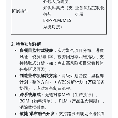
外包人员调度、
知识库集成（支
业务流程定制化
扩展插件
持与
扩展
ERP/PLM/MES
系统对接）
2. 特色功能详解
多项目监控驾驶舱
：实时聚合项目分布、进度
风险、资源利用率、投资回报率四维指标，支
持钻取式分析（如：点击高风险项目查看具体
任务延迟原因）。
制造业专项解决方案
：两级计划管控：里程碑
计划（整体方向） + WBS分解计划（万级任务
协同），应对复杂制造流程。
跨系统集成
：无缝对接MES（生产执行）、
BOM（物料清单）、PLM（产品生命周期），
消除数据孤岛。
敏捷-瀑布融合开发
：支持路线图规划→迭代看