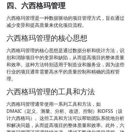
四、六西格玛管理
六西格玛管理是一种数据驱动的项目管理方式，旨在通过
减少变异和提高质量来优化项目流程。
六西格玛管理的核心思想
六西格玛管理的核心思想是通过数据分析和统计方法，识
别和消除项目中的变异和缺陷，从而提高项目的整体质量
和效率。这种方法特别适用于制造业和服务业，因为这些
行业的项目通常需要高水平的质量控制和精确的流程管
理。
六西格玛管理的工具和方法
六西格玛管理通常使用一系列工具和方法，如
DMAIC（定义、测量、分析、改进、控制）和DFSS（设
计六西格玛）。这些工具和方法可以帮助团队系统地分析
和解决问题，从而提高项目的整体质量和效率。此外，六