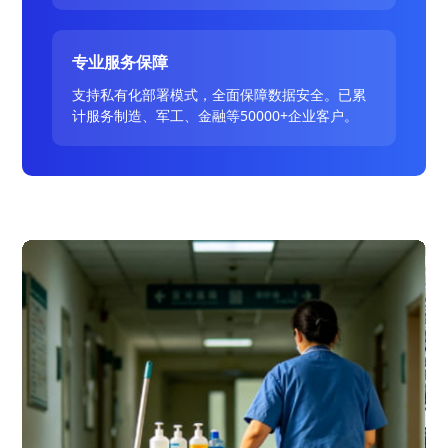
专业服务保障
支持私有化部署模式，全面保障数据安全。已累
计服务制造、军工、金融等50000+企业客户。