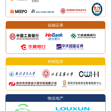
金融证券
科研院所
物业地产