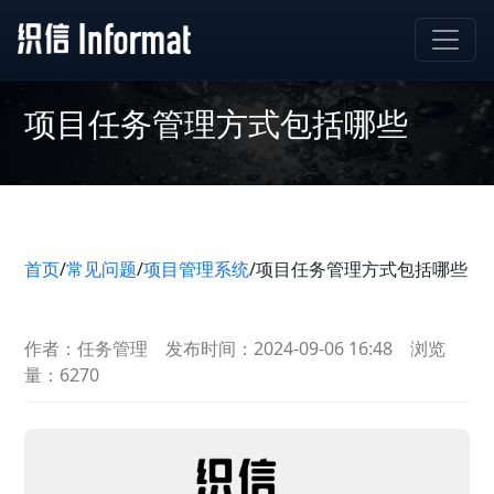
项目任务管理方式包括哪些
首页
/
常见问题
/
项目管理系统
/
项目任务管理方式包括哪些
作者：任务管理
发布时间：2024-09-06 16:48
浏览
量：6270