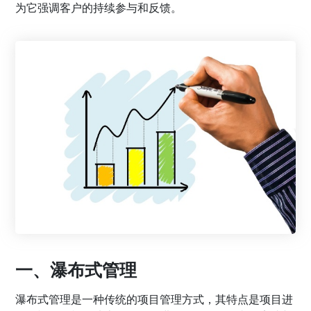
为它强调客户的持续参与和反馈。
一、瀑布式管理
瀑布式管理是一种传统的项目管理方式，其特点是项目进