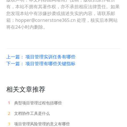
有，本站不拥有其著作权，亦不承担相应法律责任。如果
您发现本站中有涉嫌抄袭或描述失实的内容，请联系邮
箱：hopper@cornerstone365.cn 处理，核实后本网站
将在24小时内删除。
上一篇：
项目管理实训任务有哪些
下一篇：
项目管理有哪些关键指标
相关文章推荐
1
典型项目管理过程包括哪些
2
文档协作工具是什么
3
项目管理风险管理的意义有哪些