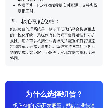
多端同步：PC/移动端数据实时互通，支持离线
填报工时。
四、核心功能总结：
织信项目管理系统是一款基于低代码平台搭建而成
的个性化系统，系统保有低代码平台灵活性和可扩
展性。用户可以根据企业需求灵活配置项目管理流
程和表单，无需大量编码。系统支持与其他业务系
统的集成，如CRM、ERP等，实现数据共享和流程
协同。
为什么选择织信？
织信AI低代码开发底座，赋能企业快速