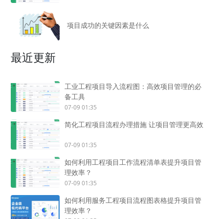
项目成功的关键因素是什么
最近更新
工业工程项目导入流程图：高效项目管理的必
备工具
07-09 01:35
简化工程项目流程办理措施 让项目管理更高效
07-09 01:35
如何利用工程项目工作流程清单表提升项目管
理效率？
07-09 01:35
如何利用服务工程项目流程图表格提升项目管
理效率？