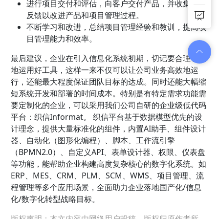
进行项目交付和评估，向客户交付产品，并收集客户
反馈以改进产品和项目管理过程。
不断学习和改进，总结项目管理经验和教训，提高项
目管理能力和效率。
最后建议，企业在引入信息化系统初期，切记要合理有效
地运用好工具，这样一来不仅可以让公司业务高效地运
行，还能最大程度保证团队目标的达成。同时还能大幅缩
短系统开发和部署的时间成本。特别是有特定需求功能需
要定制化的企业，可以采用我们公司自研的企业级低代码
平台：织信Informat。 织信平台基于数据模型优先的设
计理念，提供大量标准化的组件，内置AI助手、组件设计
器、自动化（图形化编程）、脚本、工作流引擎
（BPMN2.0）、自定义API、表单设计器、权限、仪表盘
等功能，能帮助企业构建高度复杂核心的数字化系统。如
ERP、MES、CRM、PLM、SCM、WMS、项目管理、流
程管理等多个应用场景，全面助力企业落地国产化/信息
化/数字化转型战略目标。
版权声明：本文内容由网络用户投稿，版权归原作者所