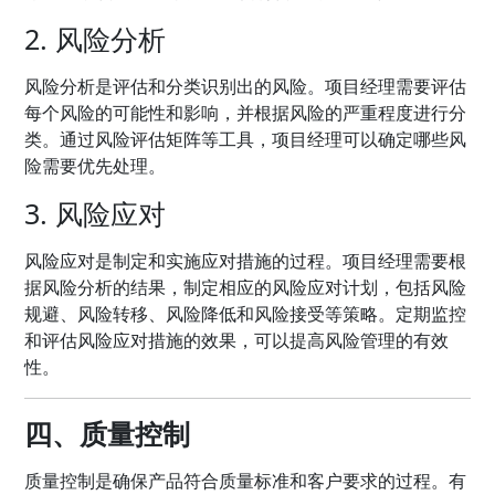
2. 风险分析
风险分析是评估和分类识别出的风险。项目经理需要评估
每个风险的可能性和影响，并根据风险的严重程度进行分
类。通过风险评估矩阵等工具，项目经理可以确定哪些风
险需要优先处理。
3. 风险应对
风险应对是制定和实施应对措施的过程。项目经理需要根
据风险分析的结果，制定相应的风险应对计划，包括风险
规避、风险转移、风险降低和风险接受等策略。定期监控
和评估风险应对措施的效果，可以提高风险管理的有效
性。
四、质量控制
质量控制是确保产品符合质量标准和客户要求的过程。有