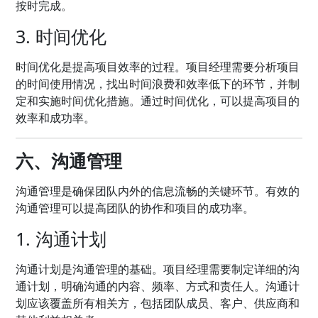
按时完成。
3. 时间优化
时间优化是提高项目效率的过程。项目经理需要分析项目
的时间使用情况，找出时间浪费和效率低下的环节，并制
定和实施时间优化措施。通过时间优化，可以提高项目的
效率和成功率。
六、沟通管理
沟通管理是确保团队内外的信息流畅的关键环节。有效的
沟通管理可以提高团队的协作和项目的成功率。
1. 沟通计划
沟通计划是沟通管理的基础。项目经理需要制定详细的沟
通计划，明确沟通的内容、频率、方式和责任人。沟通计
划应该覆盖所有相关方，包括团队成员、客户、供应商和