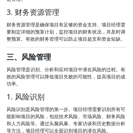
3. 财务资源管理
财务资源管理是确保项目有足够的资金支持。项目经理需
要制定详细的预算计划，监控项目的财务状况，并及时调
整预算。有效的财务管理可以防止项目超支和资金短缺。
三、风险管理
风险管理是识别、分析和应对项目中潜在风险的过程。有
效的风险管理可以降低项目失败的可能性，提高项目的成
功率。
1. 风险识别
风险识别是风险管理的第一步。项目经理需要识别所有可
能影响项目的风险，包括技术风险、市场风险、财务风险
和人力风险等。通过头脑风暴、专家访谈和历史数据分析
等方法，项目经理可以全面识别项目的潜在风险。