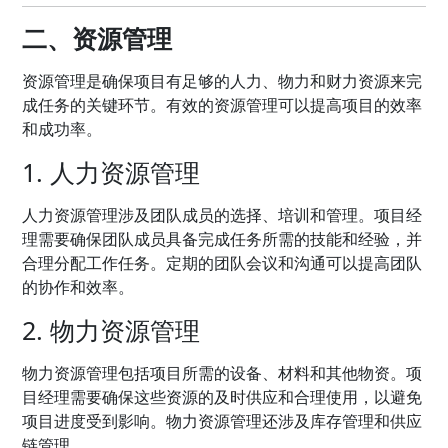
二、资源管理
资源管理是确保项目有足够的人力、物力和财力资源来完
成任务的关键环节。有效的资源管理可以提高项目的效率
和成功率。
1. 人力资源管理
人力资源管理涉及团队成员的选择、培训和管理。项目经
理需要确保团队成员具备完成任务所需的技能和经验，并
合理分配工作任务。定期的团队会议和沟通可以提高团队
的协作和效率。
2. 物力资源管理
物力资源管理包括项目所需的设备、材料和其他物资。项
目经理需要确保这些资源的及时供应和合理使用，以避免
项目进度受到影响。物力资源管理还涉及库存管理和供应
链管理。