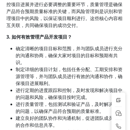
控项目进展并进行必要调整的重要环节，质量管理是确保
产品符合预期质量标准的关键，而风险管理则是识别和管
理项目中的风险，以保证项目顺利进行。这些核心内容相
互关联，共同确保项目的成功交付。
3. 如何有效管理产品开发项目？
确定清晰的项目目标和范围，并与团队成员进行充分
的沟通和协商，确保大家对项目的目标和预期有共
识。
制定详细的项目计划，包括任务分配、工期安排和资
源管理等，并与团队成员进行有效的沟通和协作，确
保项目进展顺利。
进行定期的进度跟踪和控制，及时发现和解决项目中
的问题和风险，确保项目按时完成。
进行质量管理，包括测试和验证产品，及时解决发现
的问题，以确保产品符合预期的质量标准。
建立良好的团队协作和沟通机制，促进团队成员之间
的合作和信息共享。