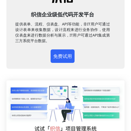
织信企业级低代码开发平台
提供表单、流程、仪表盘、API等功能，非IT用户可通过
设计表单来收集数据，设计流程来进行业务协作，使用
仪表盘来进行数据分析与展示，IT用户可通过API集成第
三方系统平台数据。
免费试用