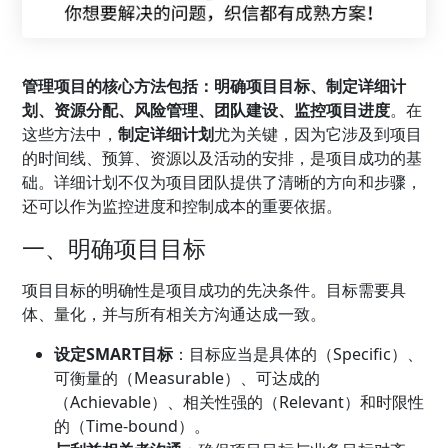
管理项目的核心方法包括：明确项目目标、制定详细计
划、资源分配、风险管理、团队建设、监控项目进度
。在
这些方法中，
制定详细计划
尤为关键，因为它涉及到项目
的时间线、预算、资源以及活动的安排，是项目成功的基
础。详细计划不仅为项目团队提供了清晰的方向和步骤，
还可以作为监控进度和控制成本的重要依据。
一、明确项目目标
项目目标的明确性是项目成功的先决条件。目标需要具
体、量化，并与所有相关方沟通达成一致。
设定SMART目标
：目标应当是具体的（Specific）、
可衡量的（Measurable）、可达成的
（Achievable）、相关性强的（Relevant）和时限性
的（Time-bound）。