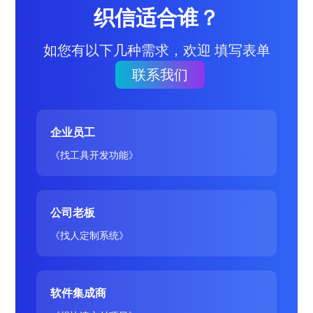
织信适合谁？
如您有以下几种需求，欢迎 填写表单
联系我们
企业员工
《找工具开发功能》
公司老板
《找人定制系统》
软件集成商