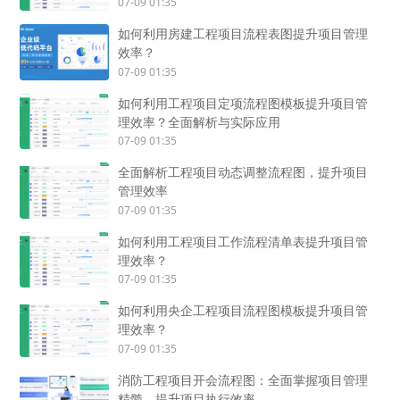
07-09 01:35
如何利用房建工程项目流程表图提升项目管理
效率？
07-09 01:35
如何利用工程项目定项流程图模板提升项目管
理效率？全面解析与实际应用
07-09 01:35
全面解析工程项目动态调整流程图，提升项目
管理效率
07-09 01:35
如何利用工程项目工作流程清单表提升项目管
理效率？
07-09 01:35
如何利用央企工程项目流程图模板提升项目管
理效率？
07-09 01:35
消防工程项目开会流程图：全面掌握项目管理
精髓，提升项目执行效率