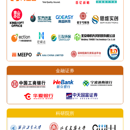
金融证券
科研院所