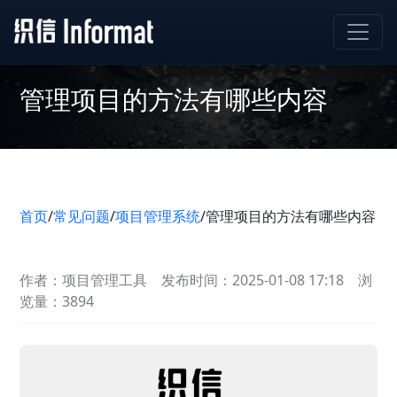
管理项目的方法有哪些内容
首页
/
常见问题
/
项目管理系统
/
管理项目的方法有哪些内容
作者：项目管理工具
发布时间：2025-01-08 17:18
浏
览量：3894