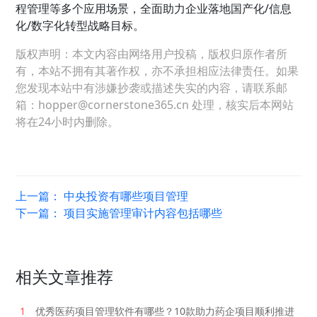
程管理等多个应用场景，全面助力企业落地国产化/信息
化/数字化转型战略目标。
版权声明：本文内容由网络用户投稿，版权归原作者所
有，本站不拥有其著作权，亦不承担相应法律责任。如果
您发现本站中有涉嫌抄袭或描述失实的内容，请联系邮
箱：hopper@cornerstone365.cn 处理，核实后本网站
将在24小时内删除。
上一篇：
中央投资有哪些项目管理
下一篇：
项目实施管理审计内容包括哪些
相关文章推荐
1
优秀医药项目管理软件有哪些？10款助力药企项目顺利推进