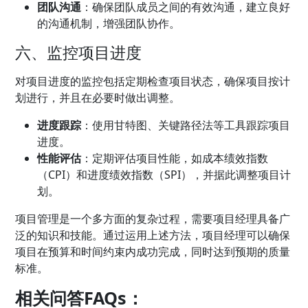
团队沟通
：确保团队成员之间的有效沟通，建立良好
的沟通机制，增强团队协作。
六、监控项目进度
对项目进度的监控包括定期检查项目状态，确保项目按计
划进行，并且在必要时做出调整。
进度跟踪
：使用甘特图、关键路径法等工具跟踪项目
进度。
性能评估
：定期评估项目性能，如成本绩效指数
（CPI）和进度绩效指数（SPI），并据此调整项目计
划。
项目管理是一个多方面的复杂过程，需要项目经理具备广
泛的知识和技能。通过运用上述方法，项目经理可以确保
项目在预算和时间约束内成功完成，同时达到预期的质量
标准。
相关问答FAQs：