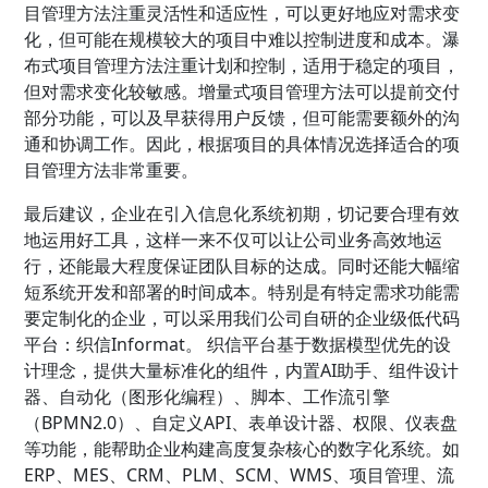
目管理方法注重灵活性和适应性，可以更好地应对需求变
化，但可能在规模较大的项目中难以控制进度和成本。瀑
布式项目管理方法注重计划和控制，适用于稳定的项目，
但对需求变化较敏感。增量式项目管理方法可以提前交付
部分功能，可以及早获得用户反馈，但可能需要额外的沟
通和协调工作。因此，根据项目的具体情况选择适合的项
目管理方法非常重要。
最后建议，企业在引入信息化系统初期，切记要合理有效
地运用好工具，这样一来不仅可以让公司业务高效地运
行，还能最大程度保证团队目标的达成。同时还能大幅缩
短系统开发和部署的时间成本。特别是有特定需求功能需
要定制化的企业，可以采用我们公司自研的企业级低代码
平台：织信Informat。 织信平台基于数据模型优先的设
计理念，提供大量标准化的组件，内置AI助手、组件设计
器、自动化（图形化编程）、脚本、工作流引擎
（BPMN2.0）、自定义API、表单设计器、权限、仪表盘
等功能，能帮助企业构建高度复杂核心的数字化系统。如
ERP、MES、CRM、PLM、SCM、WMS、项目管理、流