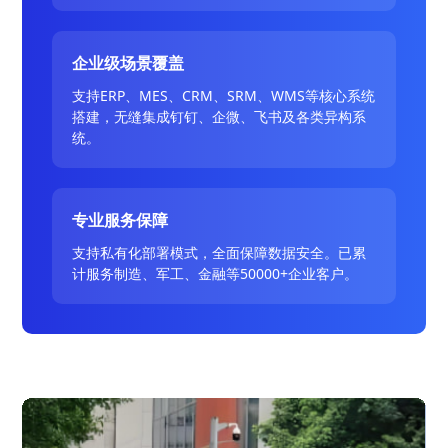
企业级场景覆盖
支持ERP、MES、CRM、SRM、WMS等核心系统
搭建，无缝集成钉钉、企微、飞书及各类异构系
统。
专业服务保障
支持私有化部署模式，全面保障数据安全。已累
计服务制造、军工、金融等50000+企业客户。