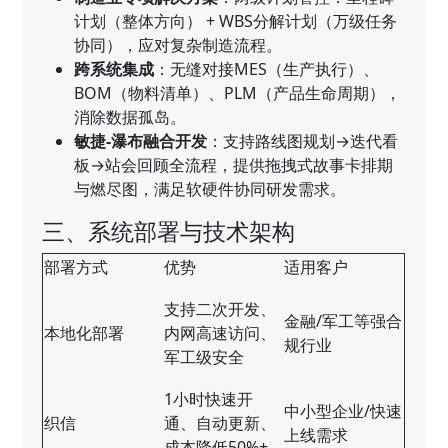
计划（整体方向） + WBS分解计划（万级任务
协同），应对复杂制造流程。
跨系统集成
：无缝对接MES（生产执行）、
BOM（物料清单）、PLM（产品生命周期），
消除数据孤岛。
敏捷-瀑布融合开发
：支持路线图规划→迭代看
板→站会回顾全流程，提供拖拽式故事卡排期
与燃尽图，满足软硬件协同研发需求。
三、系统部署与技术架构
部署方式
优势
适用客户
支持二次开发、
金融/军工等强合
本地化部署
内网高速访问、
规行业
军工级安全
1小时快速开
中小型企业/快速
织信
通、自动更新、
上线需求
成本降低50%+