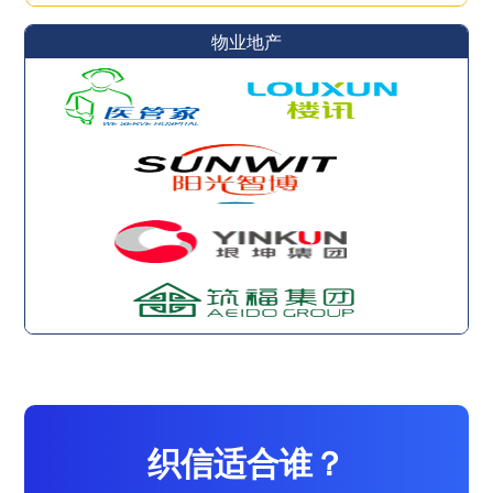
物业地产
织信适合谁？