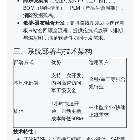
跨系统集成
：无缝对接MES（生产执行）、
BOM（物料清单）、PLM（产品生命周期），
消除数据孤岛。
敏捷-瀑布融合开发
：支持路线图规划→迭代看
板→站会回顾全流程，提供拖拽式故事卡排期
与燃尽图，满足软硬件协同研发需求。
三、系统部署与技术架构
部署方式
优势
适用客户
支持二次开发、
金融/军工等强合
本地化部署
内网高速访问、
规行业
军工级安全
1小时快速开
中小型企业/快速
织信
通、自动更新、
上线需求
成本降低50%+
技术特性：
开放API集成：支持与钉钉、企业微信、SAP等