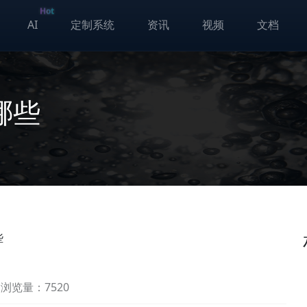
Hot
AI
定制系统
资讯
视频
文档
哪些
些
浏览量：7520