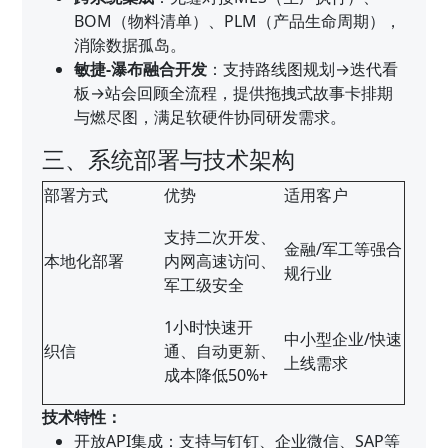
BOM（物料清单）、PLM（产品生命周期），
消除数据孤岛。
敏捷-瀑布融合开发
：支持路线图规划→迭代看
板→站会回顾全流程，提供拖拽式故事卡排期
与燃尽图，满足软硬件协同研发需求。
三、系统部署与技术架构
部署方式
优势
适用客户
支持二次开发、
金融/军工等强合
本地化部署
内网高速访问、
规行业
军工级安全
1小时快速开
中小型企业/快速
织信
通、自动更新、
上线需求
成本降低50%+
技术特性：
开放API集成：支持与钉钉、企业微信、SAP等