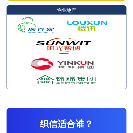
物业地产
织信适合谁？