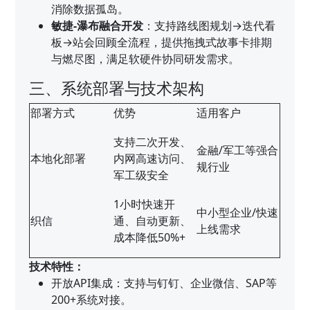
消除数据孤岛。
敏捷-瀑布融合开发
：支持路线图规划→迭代看
板→站会回顾全流程，提供拖拽式故事卡排期
与燃尽图，满足软硬件协同研发需求。
三、系统部署与技术架构
部署方式
优势
适用客户
支持二次开发、
金融/军工等强合
本地化部署
内网高速访问、
规行业
军工级安全
1小时快速开
中小型企业/快速
织信
通、自动更新、
上线需求
成本降低50%+
技术特性：
开放API集成：支持与钉钉、企业微信、SAP等
200+系统对接。