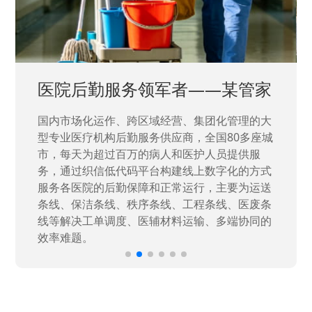
中国兵器工业集团——银光化学
国家“一五”期间156个重点项目之一。属于国家
高新技术企业，在信息化升级建设中，存在大
量“小、散、碎”的信息化需求，需要投入大量人
力资源进行开发，通过引入织信低代码平台，解
决当下遇到的各类业务难题，提升整体的IT研发
效率。