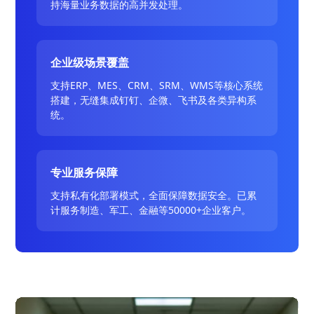
持海量业务数据的高并发处理。
企业级场景覆盖
支持ERP、MES、CRM、SRM、WMS等核心系统
搭建，无缝集成钉钉、企微、飞书及各类异构系
统。
专业服务保障
支持私有化部署模式，全面保障数据安全。已累
计服务制造、军工、金融等50000+企业客户。