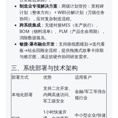
制造业专项解决方案
：两级计划管控：里程碑
计划（整体方向） + WBS分解计划（万级任务
协同），应对复杂制造流程。
跨系统集成
：无缝对接MES（生产执行）、
BOM（物料清单）、PLM（产品生命周期），
消除数据孤岛。
敏捷-瀑布融合开发
：支持路线图规划→迭代看
板→站会回顾全流程，提供拖拽式故事卡排期
与燃尽图，满足软硬件协同研发需求。
三、系统部署与技术架构
部署方式
优势
适用客户
支持二次开发、
金融/军工等强合
本地化部署
内网高速访问、
规行业
军工级安全
1小时快速开
中小型企业/快速