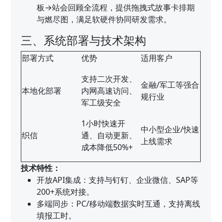
板→站会回顾全流程，提供拖拽式故事卡排期
与燃尽图，满足软硬件协同研发需求。
三、系统部署与技术架构
部署方式
优势
适用客户
支持二次开发、
金融/军工等强合
本地化部署
内网高速访问、
规行业
军工级安全
1小时快速开
中小型企业/快速
织信
通、自动更新、
上线需求
成本降低50%+
技术特性：
开放API集成：支持与钉钉、企业微信、SAP等
200+系统对接。
多端同步：PC/移动端数据实时互通，支持离线
填报工时。