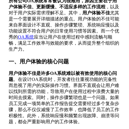
所有公司OA系统常常被认为很难用，原因主要在于用
户体验不佳、更新缓慢、不适应多样的工作流程
，以及
对于用户实际需求理解不足。其中，
用户体验不佳
尤其
是一个需要展开详细描述的重点。用户体验的不佳可能
来自界面设计不直观、操作步骤繁琐、系统响应慢以及
功能设置不符合用户的日常使用习惯等因素。而一个优
秀的
OA系统
应当让用户在使用过程中感到流畅与顺
畅，满足工作效率与效能的要求，从而提升整个组织的
生产力。
一、用户体验的核心问题
用户体验不佳是许多OA系统难以被有效使用的核心问
题
。在设计OA系统时，开发者往往重视功能的完备性
而忽视了用户的实际操作习惯。界面不直观会让用户难
以找到所需的功能，导致用户在使用过程中浪费大量的
时间去摸索。同时，操作步骤繁琐也是一个问题。如果
员工完成一项简单的工作报告提交需要经过多个复杂步
骤，那么不仅仅减慢了工作效率，也降低了员工的工作
积极性。此外，系统响应慢和频繁出现故障、崩溃等问
题，都会严重影响用户的工作体验。