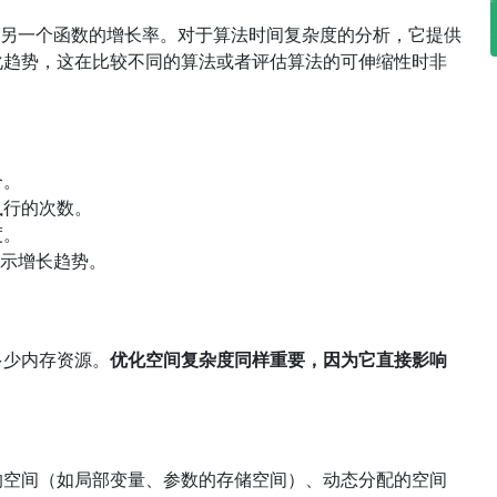
于另一个函数的增长率。对于算法时间复杂度的分析，它提供
化趋势，这在比较不同的算法或者评估算法的可伸缩性时非
个。
执行的次数。
度。
表示增长趋势。
多少内存资源。
优化空间复杂度同样重要，因为它直接影响
的空间（如局部变量、参数的存储空间）、动态分配的空间