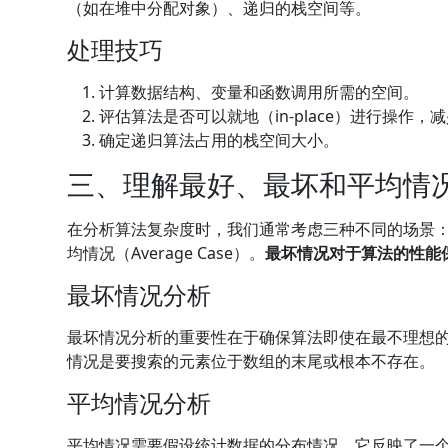
（如在堆中分配对象）、递归的栈空间等。
处理技巧
计算数据结构、变量和函数调用所需的空间。
评估算法是否可以就地（in-place）进行操作，
确定递归算法占用的栈空间大小。
三、理解最好、最坏和平均情
在分析算法复杂度时，我们通常考虑三种不同的场景：最好情况
均情况（Average Case）。
最坏情况对于算法的性能
最坏情况分析
最坏情况分析的重要性在于确保算法即使在最不理想
情况是要搜索的元素位于数组的末尾或根本不存在。
平均情况分析
平均情况需要假设统计数据的分布情况，它反映了一个