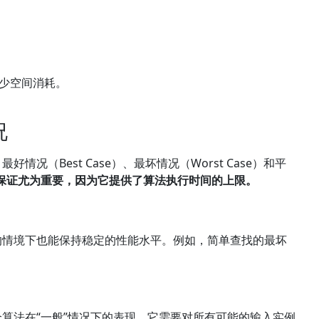
减少空间消耗。
况
（Best Case）、最坏情况（Worst Case）和平
保证尤为重要，因为它提供了算法执行时间的上限。
的情境下也能保持稳定的性能水平。例如，简单查找的最坏
算法在“一般”情况下的表现。它需要对所有可能的输入实例