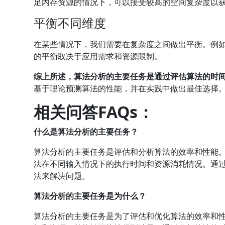
足内存资源的情况下，可以接受较高的空间复杂度以
平衡不同维度
在某些情况下，我们需要在复杂度之间做出平衡。例
的平衡取决于应用需求和资源限制。
综上所述，算法分析的主要任务是通过评估算法的时
基于理论预测算法的性能，并在实践中做出最佳选择
相关问答FAQs：
什么是算法分析的主要任务？
算法分析的主要任务是评估和分析算法的效率和性能
法在不同输入情况下的执行时间和资源消耗情况。通
法来解决问题。
算法分析的主要任务是为什么？
算法分析的主要任务是为了评估和优化算法的效率和