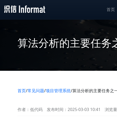
首页
算法分析的主要任务
首页
/
常见问题
/
项目管理系统
/
算法分析的主要任务之
作者：低代码
发布时间：2025-03-03 10:41
浏览量