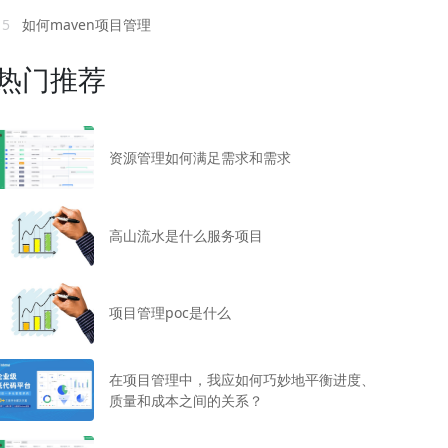
15
如何maven项目管理
热门推荐
资源管理如何满足需求和需求
高山流水是什么服务项目
项目管理poc是什么
在项目管理中，我应如何巧妙地平衡进度、
质量和成本之间的关系？