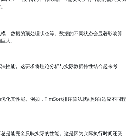
杂。
规模、数据的预处理状态等。数据的不同状态会显著影响算
响巨大。
算法性能。这要求将理论分析与实际数据特性结合起来考
化其性能。例如，TimSort排序算法就能够自适应不同程
不总是能完全反映实际的性能。这是因为实际执行时间还受