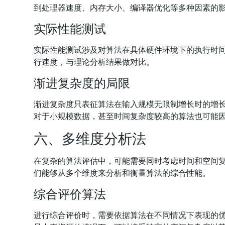
到处理器速度、内存大小、编译器优化等多种因素的
实际性能测试
实际性能测试涉及对算法在具体硬件环境下的执行时
行速度，与理论分析结果做对比。
渐进复杂度的局限
渐进复杂度只表征算法在输入规模无限制增长时的增
对于小规模数据，甚至时间复杂度较高的算法也可能
六、多维度分析法
在复杂的算法评估中，可能需要同时考虑时间和空间
们能够从多个维度来分析和衡量算法的综合性能。
综合评价算法
进行综合评价时，需要依据算法在不同情况下表现的