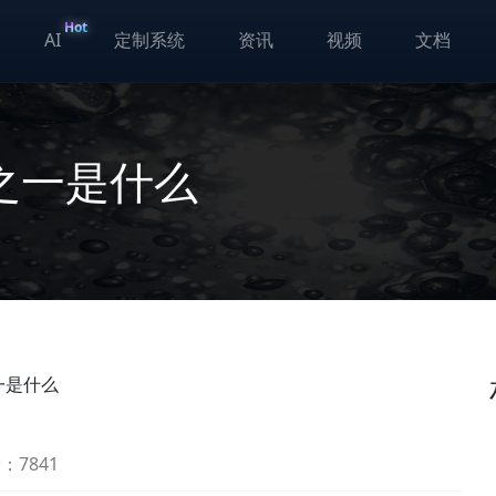
Hot
AI
定制系统
资讯
视频
文档
之一是什么
一是什么
：7841