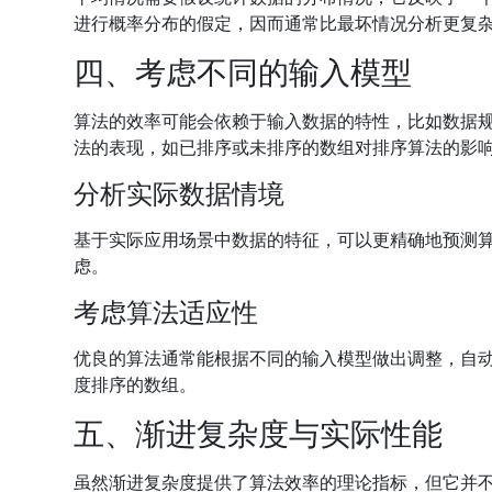
进行概率分布的假定，因而通常比最坏情况分析更复
四、考虑不同的输入模型
算法的效率可能会依赖于输入数据的特性，比如数据
法的表现，如已排序或未排序的数组对排序算法的影
分析实际数据情境
基于实际应用场景中数据的特征，可以更精确地预测
虑。
考虑算法适应性
优良的算法通常能根据不同的输入模型做出调整，自动优
度排序的数组。
五、渐进复杂度与实际性能
虽然渐进复杂度提供了算法效率的理论指标，但它并