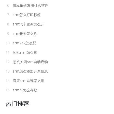
6
供应链研发用什么软件
7
srm怎么打印标签
8
srm汽车空调怎么开
9
srm开关怎么拆
10
srm262怎么配
11
耳机srm怎么接
12
怎么关闭srm自动启动
13
srm怎么添加开票信息
14
海康srm系统怎么用
15
srm车怎么存歌
热门推荐