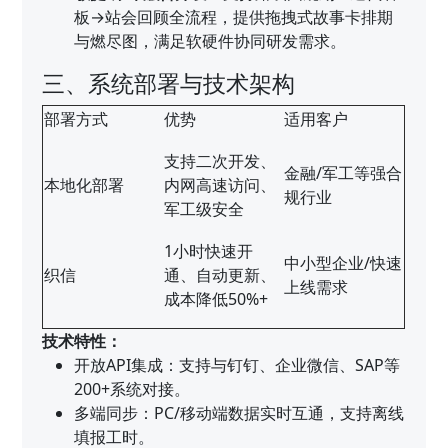
板→站会回顾全流程，提供拖拽式故事卡排期
与燃尽图，满足软硬件协同研发需求。
三、系统部署与技术架构
部署方式
优势
适用客户
支持二次开发、
金融/军工等强合
本地化部署
内网高速访问、
规行业
军工级安全
1小时快速开
中小型企业/快速
织信
通、自动更新、
上线需求
成本降低50%+
技术特性：
开放API集成：支持与钉钉、企业微信、SAP等
200+系统对接。
多端同步：PC/移动端数据实时互通，支持离线
填报工时。