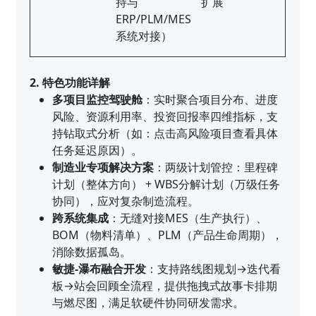
持与
扩展
ERP/PLM/MES
系统对接）
2. 特色功能详解
多项目监控驾驶舱
：实时聚合项目分布、进度
风险、资源利用率、投资回报率四维指标，支
持钻取式分析（如：点击高风险项目查看具体
任务延迟原因）。
制造业专项解决方案
：两级计划管控：里程碑
计划（整体方向） + WBS分解计划（万级任务
协同），应对复杂制造流程。
跨系统集成
：无缝对接MES（生产执行）、
BOM（物料清单）、PLM（产品生命周期），
消除数据孤岛。
敏捷-瀑布融合开发
：支持路线图规划→迭代看
板→站会回顾全流程，提供拖拽式故事卡排期
与燃尽图，满足软硬件协同研发需求。