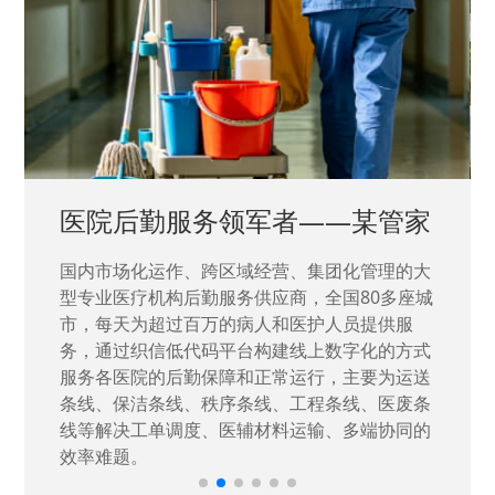
中国兵器工业集团——银光化学
国家“一五”期间156个重点项目之一。属于国家
高新技术企业，在信息化升级建设中，存在大
量“小、散、碎”的信息化需求，需要投入大量人
力资源进行开发，通过引入织信低代码平台，解
决当下遇到的各类业务难题，提升整体的IT研发
效率。