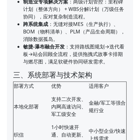
制造业专项解决方案
：两级计划管控：里程碑
计划（整体方向） + WBS分解计划（万级任务
协同），应对复杂制造流程。
跨系统集成
：无缝对接MES（生产执行）、
BOM（物料清单）、PLM（产品生命周期），
消除数据孤岛。
敏捷-瀑布融合开发
：支持路线图规划→迭代看
板→站会回顾全流程，提供拖拽式故事卡排期
与燃尽图，满足软硬件协同研发需求。
三、系统部署与技术架构
部署方式
优势
适用客户
支持二次开发、
金融/军工等强合
本地化部署
内网高速访问、
规行业
军工级安全
1小时快速开
中小型企业/快速
织信
通、自动更新、
上线需求