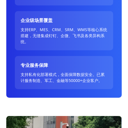
企业级场景覆盖
支持ERP、MES、CRM、SRM、WMS等核心系统
搭建，无缝集成钉钉、企微、飞书及各类异构系
统。
专业服务保障
支持私有化部署模式，全面保障数据安全。已累
计服务制造、军工、金融等50000+企业客户。