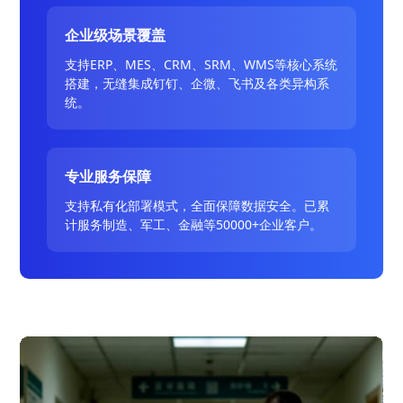
企业级场景覆盖
支持ERP、MES、CRM、SRM、WMS等核心系统
搭建，无缝集成钉钉、企微、飞书及各类异构系
统。
专业服务保障
支持私有化部署模式，全面保障数据安全。已累
计服务制造、军工、金融等50000+企业客户。