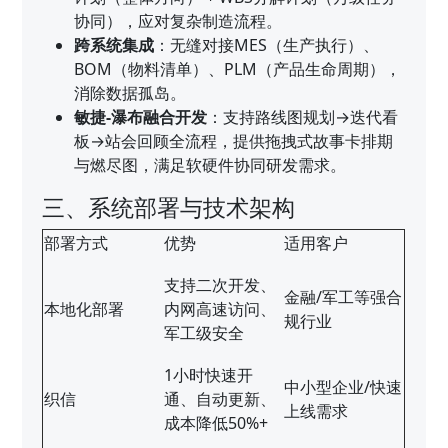
协同），应对复杂制造流程。
跨系统集成
：无缝对接MES（生产执行）、
BOM（物料清单）、PLM（产品生命周期），
消除数据孤岛。
敏捷-瀑布融合开发
：支持路线图规划→迭代看
板→站会回顾全流程，提供拖拽式故事卡排期
与燃尽图，满足软硬件协同研发需求。
三、系统部署与技术架构
部署方式
优势
适用客户
支持二次开发、
金融/军工等强合
本地化部署
内网高速访问、
规行业
军工级安全
1小时快速开
中小型企业/快速
织信
通、自动更新、
上线需求
成本降低50%+