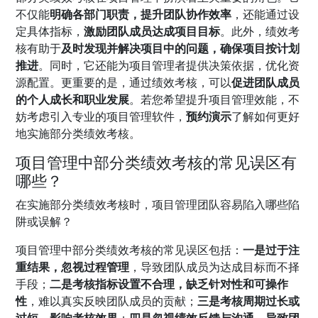
不仅能
明确各部门职责，提升团队协作效率
，还能通过设
定具体指标，
激励团队成员达成项目目标
。此外，绩效考
核有助于
及时发现并解决项目中的问题，确保项目按计划
推进
。同时，它还能为项目管理者提供决策依据，优化资
源配置。更重要的是，通过绩效考核，可以
促进团队成员
的个人成长和职业发展
。若您希望提升项目管理效能，不
妨考虑引入专业的项目管理软件，
预约演示
了解如何更好
地实施部分类绩效考核。
项目管理中部分类绩效考核的常见误区有
哪些？
在实施部分类绩效考核时，项目管理团队容易陷入哪些陷
阱或误解？
项目管理中部分类绩效考核的常见误区包括：
一是过于注
重结果，忽视过程管理
，导致团队成员为达成目标而不择
手段；
二是考核指标设置不合理，缺乏针对性和可操作
性
，难以真实反映团队成员的贡献；
三是考核周期过长或
过短，影响考核效果
；
四是忽视绩效反馈与沟通，导致团