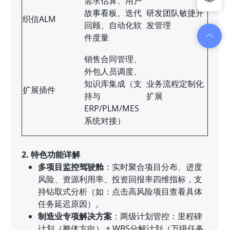
需求估算、用户
故事看板、迭代
研发团队敏捷开
织信ALM
回顾、自动化软
发管理
件度量
销售合同管理、
外包人员调度、
知识库集成（支
业务流程定制化
扩展插件
持与
扩展
ERP/PLM/MES
系统对接）
2. 特色功能详解
多项目监控驾驶舱
：实时聚合项目分布、进度
风险、资源利用率、投资回报率四维指标，支
持钻取式分析（如：点击高风险项目查看具体
任务延迟原因）。
制造业专项解决方案
：两级计划管控：里程碑
计划（整体方向） + WBS分解计划（万级任务