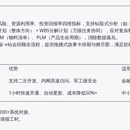
风险、资源利用率、投资回报率四维指标，支持钻取式分析（如
划（整体方向） + WBS分解计划（万级任务协同），应对复杂
OM（物料清单）、PLM（产品生命周期），消除数据孤岛。
板→站会回顾全流程，提供拖拽式故事卡排期与燃尽图，满足软
优势
适
支持二次开发、内网高速访问、军工级安全
金
1小时快速开通、自动更新、成本降低50%+
中
200+系统对接。
线填报工时。