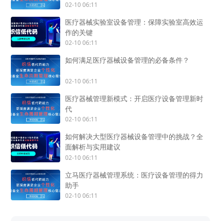
02-10 06:11
医疗器械实验室设备管理：保障实验室高效运
作的关键
02-10 06:11
如何满足医疗器械设备管理的必备条件？
02-10 06:11
医疗器械管理新模式：开启医疗设备管理新时
代
02-10 06:11
如何解决大型医疗器械设备管理中的挑战？全
面解析与实用建议
02-10 06:11
立马医疗器械管理系统：医疗设备管理的得力
助手
02-10 06:11