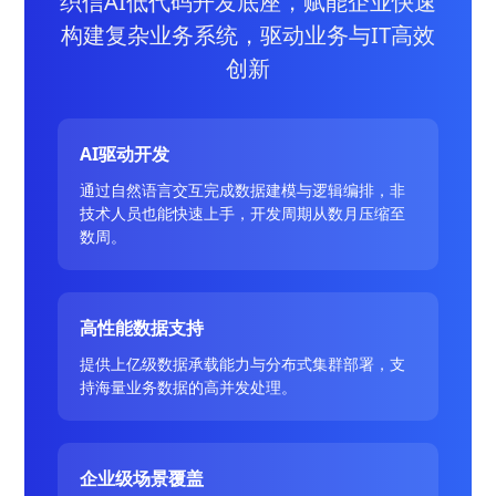
织信AI低代码开发底座，赋能企业快速
构建复杂业务系统，驱动业务与IT高效
创新
AI驱动开发
通过自然语言交互完成数据建模与逻辑编排，非
技术人员也能快速上手，开发周期从数月压缩至
数周。
高性能数据支持
提供上亿级数据承载能力与分布式集群部署，支
持海量业务数据的高并发处理。
企业级场景覆盖