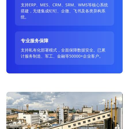
支持ERP、MES、CRM、SRM、WMS等核心系统
搭建，无缝集成钉钉、企微、飞书及各类异构系
统。
专业服务保障
支持私有化部署模式，全面保障数据安全。已累
计服务制造、军工、金融等50000+企业客户。