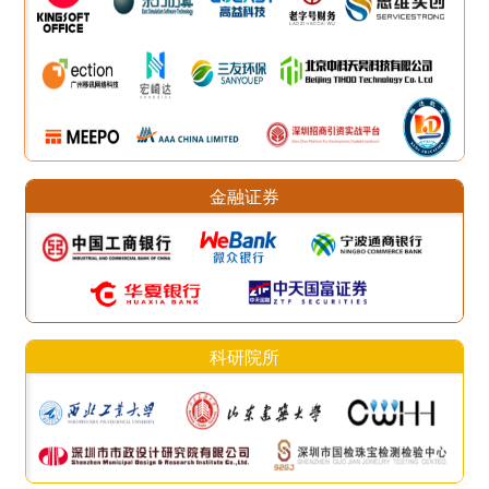
金融证券
科研院所