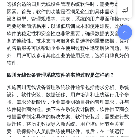
选择合适的四川无线设备管理系统软件时，需要考虑多个
因素。首先，软件的功能是否满足企业的具体需求，包括
设备类型、管理规模等。其次，系统的用户界面和操作流
程要尽量简洁易用，以降低培训成本和使用难度。此外，
软件的稳定性和安全性也非常重要，确保数据的安全和业
务的连续性。技术支持与服务也是选择的重要依据，良好
的售后服务可以帮助企业在使用过程中迅速解决问题。另
外，用户可以参考其他企业的使用反馈，选择口碑良好的
软件。
四川无线设备管理系统软件的实施过程是怎样的？
实施四川无线设备管理系统软件通常包括需求分析、系统
设计、软件安装、数据迁移、用户培训和上线运行几个步
骤。需求分析阶段，企业需要明确自身的管理需求，并与
软件提供商沟通。接下来在系统设计阶段，软件供应商会
根据需求制定具体的解决方案。软件安装后，需要进行数
据迁移，将历史数据导入新系统。用户培训环节至关重
要，确保操作人员能熟练使用软件。最后，在上线运行