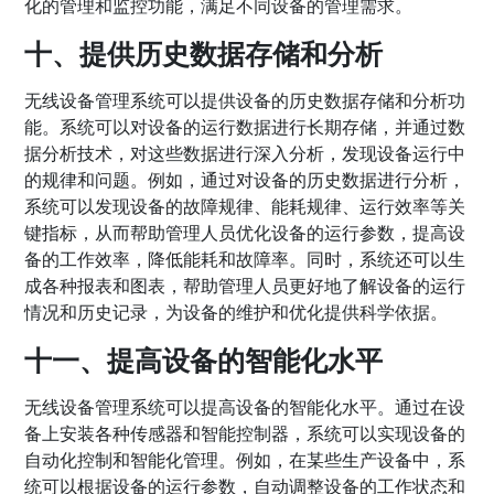
化的管理和监控功能，满足不同设备的管理需求。
十、提供历史数据存储和分析
无线设备管理系统可以提供设备的历史数据存储和分析功
能。系统可以对设备的运行数据进行长期存储，并通过数
据分析技术，对这些数据进行深入分析，发现设备运行中
的规律和问题。例如，通过对设备的历史数据进行分析，
系统可以发现设备的故障规律、能耗规律、运行效率等关
键指标，从而帮助管理人员优化设备的运行参数，提高设
备的工作效率，降低能耗和故障率。同时，系统还可以生
成各种报表和图表，帮助管理人员更好地了解设备的运行
情况和历史记录，为设备的维护和优化提供科学依据。
十一、提高设备的智能化水平
无线设备管理系统可以提高设备的智能化水平。通过在设
备上安装各种传感器和智能控制器，系统可以实现设备的
自动化控制和智能化管理。例如，在某些生产设备中，系
统可以根据设备的运行参数，自动调整设备的工作状态和