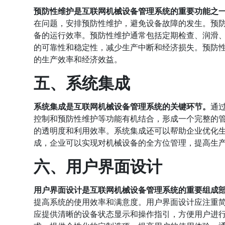
预防性维护是互联网机械设备管理系统的重要功能之
在问题，安排预防性维护，避免设备故障的发生。预
备的运行效率。预防性维护通常包括定期检查、润滑
的可靠性和稳定性，减少生产中断和经济损失。预防
的生产效率和经济效益。
五、系统集成
系统集成是互联网机械设备管理系统的关键环节。
通
控制和预防性维护等功能有机结合，形成一个完整的
的透明度和利用效率。系统集成还可以帮助企业优化
成，企业可以实现对机械设备的全方位管理，提高生
六、用户界面设计
用户界面设计是互联网机械设备管理系统的重要组成
提高系统的使用效率和满意度。用户界面设计应注重
应提供清晰的设备状态显示和操作指引，方便用户进