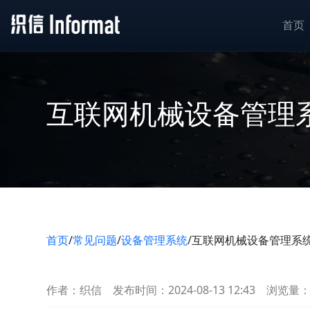
首页
互联网机械设备管理
首页
/
常见问题
/
设备管理系统
/
互联网机械设备管理系
作者：织信
发布时间：2024-08-13 12:43
浏览量：6