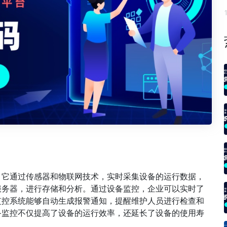
。
它通过传感器和物联网技术，实时采集设备的运行数据，
服务器，进行存储和分析。通过设备监控，企业可以实时了
监控系统能够自动生成报警通知，提醒维护人员进行检查和
备监控不仅提高了设备的运行效率，还延长了设备的使用寿