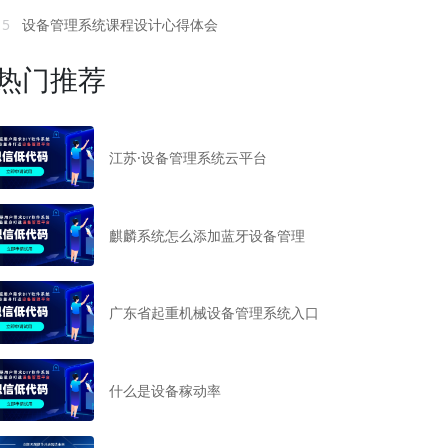
15
设备管理系统课程设计心得体会
热门推荐
江苏·设备管理系统云平台
麒麟系统怎么添加蓝牙设备管理
广东省起重机械设备管理系统入口
什么是设备稼动率