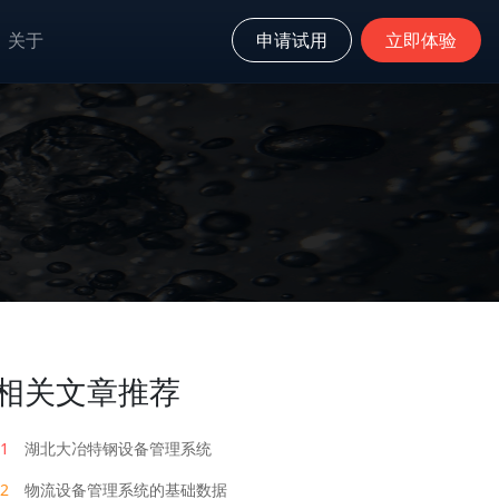
关于
申请试用
立即体验
相关文章推荐
1
湖北大冶特钢设备管理系统
2
物流设备管理系统的基础数据