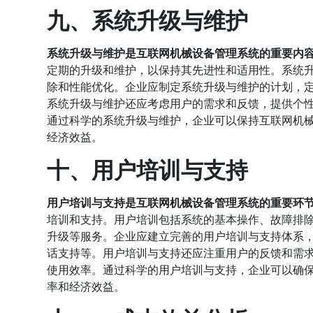
九、系统升级与维护
系统升级与维护是互联网机械设备管理系统的重要内
定期的升级和维护，以保持其先进性和适用性。系统
除和性能优化。企业应制定系统升级与维护的计划，
系统升级与维护还应考虑用户的需求和反馈，提供个
通过科学的系统升级与维护，企业可以保持互联网机
经济效益。
十、用户培训与支持
用户培训与支持是互联网机械设备管理系统的重要环
培训和支持。用户培训包括系统的基本操作、故障排
升级等服务。企业应建立完善的用户培训与支持体系
话支持等。用户培训与支持还应注重用户的反馈和需
使用效率。通过科学的用户培训与支持，企业可以确
率和经济效益。