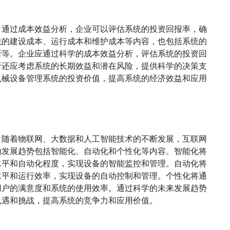
。
通过成本效益分析，企业可以评估系统的投资回报率，确
统的建设成本、运行成本和维护成本等内容，也包括系统的
断等。企业应通过科学的成本效益分析，评估系统的投资回
析还应考虑系统的长期效益和潜在风险，提供科学的决策支
机械设备管理系统的投资价值，提高系统的经济效益和应用
。
随着物联网、大数据和人工智能技术的不断发展，互联网
的发展趋势包括智能化、自动化和个性化等内容。智能化将
水平和自动化程度，实现设备的智能监控和管理。自动化将
水平和运行效率，实现设备的自动控制和管理。个性化将通
用户的满意度和系统的使用效率。通过科学的未来发展趋势
机遇和挑战，提高系统的竞争力和应用价值。