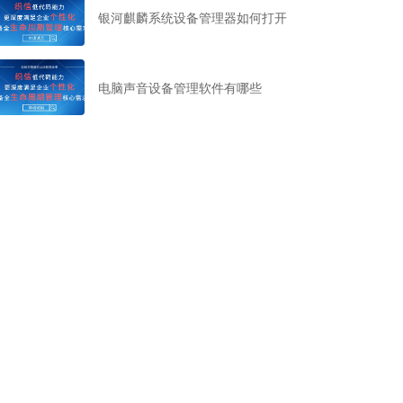
银河麒麟系统设备管理器如何打开
电脑声音设备管理软件有哪些