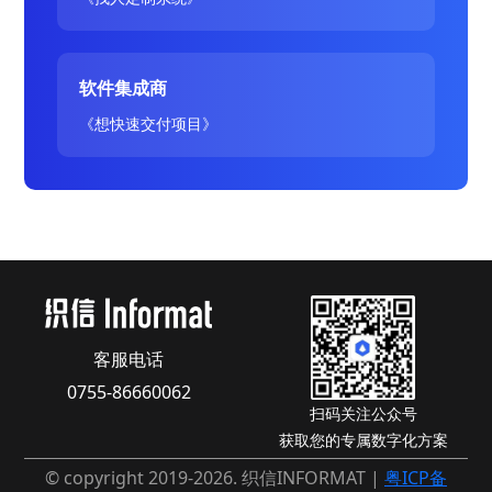
软件集成商
《想快速交付项目》
客服电话
0755-86660062
扫码关注公众号
获取您的专属数字化方案
© copyright 2019-2026. 织信INFORMAT |
粤ICP备