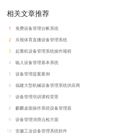
相关文章推荐
1
免费设备管理台帐系统
2
乐视体育直播设备管理系统
3
起重机设备管理系统操作规程
4
输入设备管理基本系统
5
设备管理提案案例
6
福建大型机械设备管理系统供应商
7
设备管理培训课程背景
8
麒麟桌面操作系统设备管理器
9
设备管理润滑点检方面
10
安徽工业设备管理系统软件