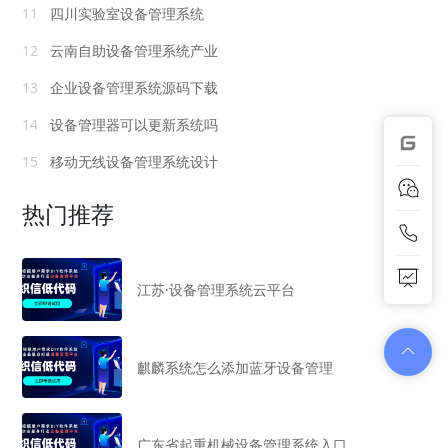
11
四川实验室设备管理系统
12
云南自助设备管理系统产业
13
企业设备管理系统源码下载
14
设备管理器可以更新系统吗
15
移动无线设备管理系统设计
热门推荐
江苏·设备管理系统云平台
麒麟系统怎么添加蓝牙设备管理
广东省起重机械设备管理系统入口