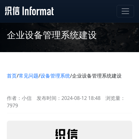
企业设备管理系统建设
首页
/
常见问题
/
设备管理系统
/
企业设备管理系统建设
作者：小信
发布时间：2024-08-12 18:48
浏览量：
7979