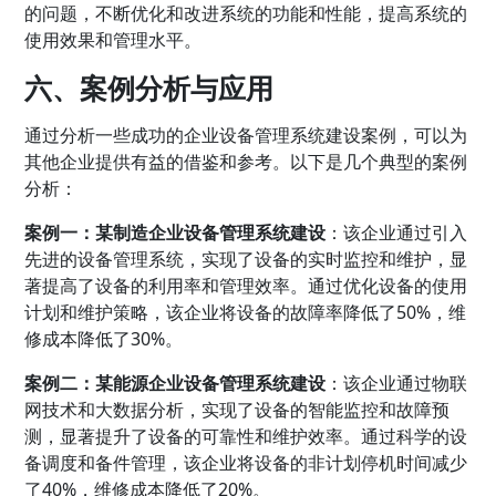
的问题，不断优化和改进系统的功能和性能，提高系统的
使用效果和管理水平。
六、案例分析与应用
通过分析一些成功的企业设备管理系统建设案例，可以为
其他企业提供有益的借鉴和参考。以下是几个典型的案例
分析：
案例一：某制造企业设备管理系统建设
：该企业通过引入
先进的设备管理系统，实现了设备的实时监控和维护，显
著提高了设备的利用率和管理效率。通过优化设备的使用
计划和维护策略，该企业将设备的故障率降低了50%，维
修成本降低了30%。
案例二：某能源企业设备管理系统建设
：该企业通过物联
网技术和大数据分析，实现了设备的智能监控和故障预
测，显著提升了设备的可靠性和维护效率。通过科学的设
备调度和备件管理，该企业将设备的非计划停机时间减少
了40%，维修成本降低了20%。