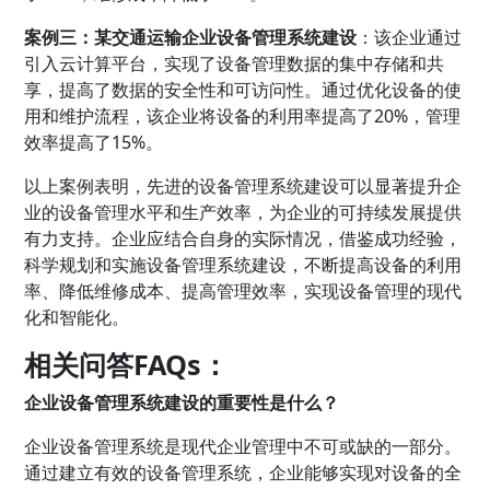
案例三：某交通运输企业设备管理系统建设
：该企业通过
引入云计算平台，实现了设备管理数据的集中存储和共
享，提高了数据的安全性和可访问性。通过优化设备的使
用和维护流程，该企业将设备的利用率提高了20%，管理
效率提高了15%。
以上案例表明，先进的设备管理系统建设可以显著提升企
业的设备管理水平和生产效率，为企业的可持续发展提供
有力支持。企业应结合自身的实际情况，借鉴成功经验，
科学规划和实施设备管理系统建设，不断提高设备的利用
率、降低维修成本、提高管理效率，实现设备管理的现代
化和智能化。
相关问答FAQs：
企业设备管理系统建设的重要性是什么？
企业设备管理系统是现代企业管理中不可或缺的一部分。
通过建立有效的设备管理系统，企业能够实现对设备的全