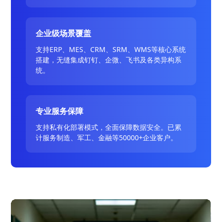
企业级场景覆盖
支持ERP、MES、CRM、SRM、WMS等核心系统
搭建，无缝集成钉钉、企微、飞书及各类异构系
统。
专业服务保障
支持私有化部署模式，全面保障数据安全。已累
计服务制造、军工、金融等50000+企业客户。