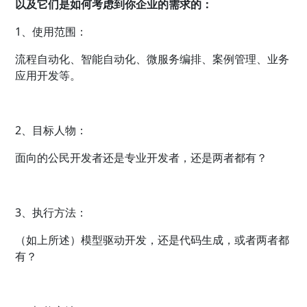
以及它们是如何考虑到你企业的需求的：
1、使用范围：
流程自动化、智能自动化、微服务编排、案例管理、业务
应用开发等。
2、目标人物：
面向的公民开发者还是专业开发者，还是两者都有？
3、执行方法：
（如上所述）模型驱动开发，还是代码生成，或者两者都
有？