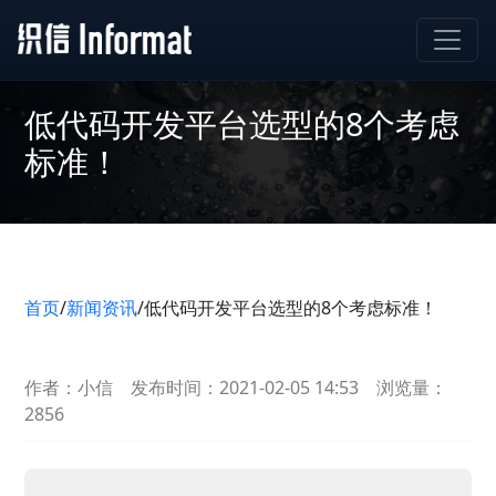
低代码开发平台选型的8个考虑
标准！
首页
/
新闻资讯
/
低代码开发平台选型的8个考虑标准！
作者：小信
发布时间：2021-02-05 14:53
浏览量：
2856