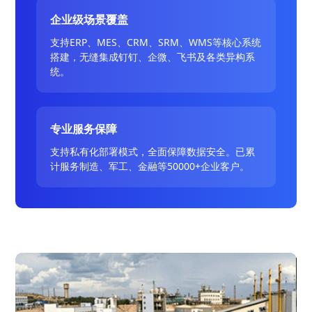
企业级场景覆盖
支持ERP、MES、CRM、SRM、WMS等核心系统
搭建，无缝集成钉钉、企微、飞书及各类异构系
统。
专业服务保障
支持私有化部署模式，全面保障数据安全。已累
计服务制造、军工、金融等50000+企业客户。