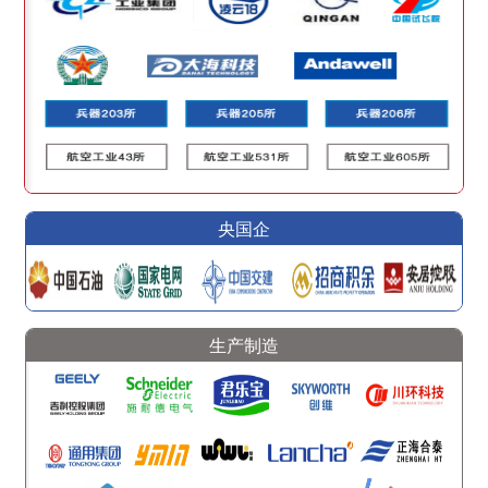
央国企
生产制造