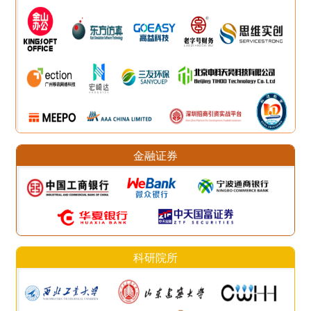
金融证券
科研院所