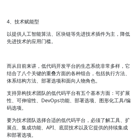
4、技术赋能型
以提供人工智能算法、区块链等先进技术插件为主，降低
先进技术的应用门槛。
而从目前来讲，低代码开发平台的生态系统非常多样，它
结合了八个关键的重叠方面的各种组合，包括执行方法、
体系结构方法、部署选项和面向人物角色。
支持异构技术团队的低代码平台有五个基本方面：可扩展
性、可伸缩性、DevOps功能、部署选项、图形化工具/编
码选项。
要为技术团队选择合适的低代码平台，必须了解工具、扩
展点、集成功能、API、底层技术以及它提供的持续集成
和部署选项。