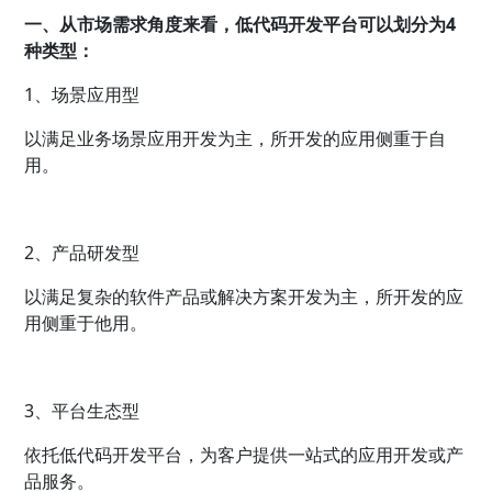
一、从市场需求角度来看，低代码开发平台可以划分为4
种类型：
1、场景应用型
以满足业务场景应用开发为主，所开发的应用侧重于自
用。
2、产品研发型
以满足复杂的软件产品或解决方案开发为主，所开发的应
用侧重于他用。
3、平台生态型
依托低代码开发平台，为客户提供一站式的应用开发或产
品服务。