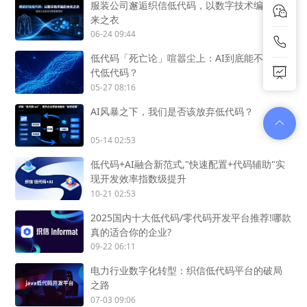
服装公司邂逅织信低代码，以数字技术编织未
来之衣
06-24 09:44
低代码「死亡论」喧嚣尘上：AI到底能不能替
代低代码？
05-27 08:16
AI风暴之下，我们是否该放弃低代码？
05-14 02:53
低代码+AI融合新范式,"快速配置+代码辅助"实
现开发效率指数级提升
10-21 02:53
2025国内十大低代码/零代码开发平台推荐!哪款
真的适合你的企业?
09-22 06:11
电力行业数字化转型：织信低代码平台的破局
之路
07-03 09:06