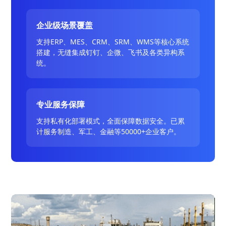
企业级场景覆盖
支持ERP、MES、CRM、SRM、WMS等核心系统
搭建，无缝集成钉钉、企微、飞书及各类异构系
统。
专业服务保障
支持私有化部署模式，全面保障数据安全。已累
计服务制造、军工、金融等50000+企业客户。