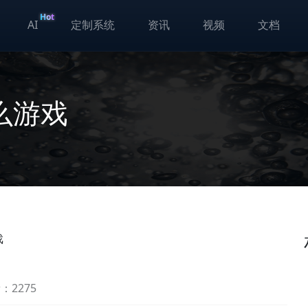
Hot
AI
定制系统
资讯
视频
文档
么游戏
戏
：2275