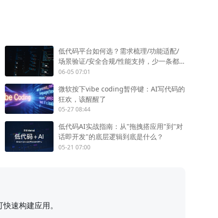
低代码平台如何选？需求梳理/功能适配/
场景验证/安全合规/性能支持，少一条都
不行
06-05 07:01
微软按下vibe coding暂停键：AI写代码的
狂欢，该醒醒了
05-27 08:44
低代码AI实战指南：从"拖拽搭应用"到"对
话即开发"的底层逻辑到底是什么？
05-21 07:00
可快速构建应用。