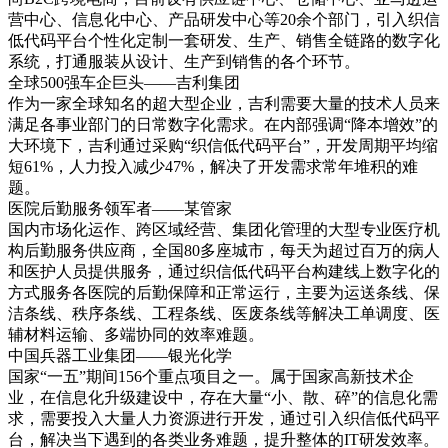
营中心、信息化中心、产品研发中心等20余个部门，引入织信
低代码平台个性化定制一套研发、生产、销售全链路的数字化
系统，打通服装从设计、生产到销售的各个环节。
全球500强车企巨头——吉利集团
作为一家全球知名的超大型企业，吉利需要大量的技术人员来
满足各事业部门的日常数字化需求。在内部强调“降本增效”的
大环境下，吉利通过采购“织信低代码平台”，开发周期平均缩
短61%，人力投入减少47%，解决了开发需求常年堆积的难
题。
医院后勤服务领军者——某管家
国内市场化运作、跨区域经营、集团化管理的大型专业医疗机
构后勤服务供应商，全国80多座城市，每天为超过百万的病人
和医护人员提供服务，通过织信低代码平台构建线上数字化的
方式服务各医院的后勤保障和正常运行，主要为运送条线、保
洁条线、秩序条线、工程条线、医废条线等解决工单调度、医
辅材料运输、多端协同的效率难题。
中国兵器工业集团——银光化学
国家“一五”期间156个重点项目之一。属于国家高新技术企
业，在信息化升级建设中，存在大量“小、散、碎”的信息化需
求，需要投入大量人力资源进行开发，通过引入织信低代码平
台，解决当下遇到的各类业务难题，提升整体的IT研发效率。