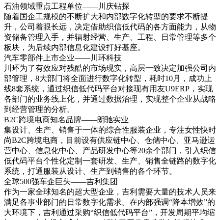
石油领域重点工程单位——川庆钻探
随着国企工规模的不断扩大和内部数字化转型的要求不断提
升，公司着眼长远，决定借助织信低代码的各方面能力，从物
资储备管理入手，并辐射经营、生产、工程、日常管理等多个
板块，为后续内部信息化建设打好基座。
汽车零部件上市企业——川环科技
川环为了有效应对残酷的市场现实，高层一致决定加强公司内
部管理，8大部门将全面进行数字化转型，耗时10月，成功上
线8套系统，通过织信低代码平台对接现有用友U9ERP，实现
各部门的业务线上化，并通过数据治理，实现整个企业从战略
到经营管理的分析。
B2C跨境电商知名品牌——朗驰实业
集设计、生产、销售于一体的综合性服装企业，专注女性快时
尚B2C跨境电商，目前设有供应链中心、仓储中心、亚马逊运
营中心、信息化中心、产品研发中心等20余个部门，引入织信
低代码平台个性化定制一套研发、生产、销售全链路的数字化
系统，打通服装从设计、生产到销售的各个环节。
全球500强车企巨头——吉利集团
作为一家全球知名的超大型企业，吉利需要大量的技术人员来
满足各事业部门的日常数字化需求。在内部强调“降本增效”的
大环境下，吉利通过采购“织信低代码平台”，开发周期平均缩