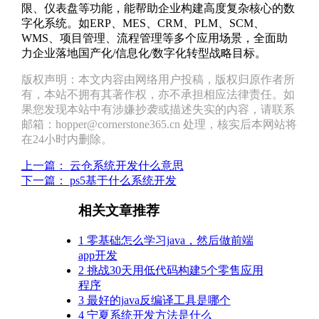
限、仪表盘等功能，能帮助企业构建高度复杂核心的数
字化系统。如ERP、MES、CRM、PLM、SCM、
WMS、项目管理、流程管理等多个应用场景，全面助
力企业落地国产化/信息化/数字化转型战略目标。
版权声明：本文内容由网络用户投稿，版权归原作者所
有，本站不拥有其著作权，亦不承担相应法律责任。如
果您发现本站中有涉嫌抄袭或描述失实的内容，请联系
邮箱：hopper@cornerstone365.cn 处理，核实后本网站将
在24小时内删除。
上一篇：
云仓系统开发什么意思
下一篇：
ps5基于什么系统开发
相关文章推荐
1
零基础怎么学习java，然后做前端
app开发
2
挑战30天用低代码构建5个零售应用
程序
3
最好的java反编译工具是哪个
4
宁夏系统开发方法是什么