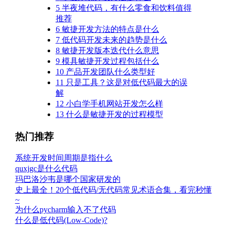
5
半夜堆代码，有什么零食和饮料值得
推荐
6
敏捷开发方法的特点是什么
7
低代码开发未来的趋势是什么
8
敏捷开发版本迭代什么意思
9
模具敏捷开发过程包括什么
10
产品开发团队什么类型好
11
只是工具？这是对低代码最大的误
解
12
小白学手机网站开发怎么样
13
什么是敏捷开发的过程模型
热门推荐
系统开发时间周期是指什么
quxjgc是什么代码
玛巴洛沙韦是哪个国家研发的
史上最全！20个低代码/无代码常见术语合集，看完秒懂
~
为什么pycharm输入不了代码
什么是低代码(Low-Code)?