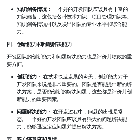
知识储备情况：
一个好的开发团队应该具有丰富的
知识储备，这包括各种技术知识、项目管理知识等。
知识储备情况可以反映出团队的专业水平和综合能
力。
四、
创新能力和问题解决能力
开发团队的创新能力和问题解决能力也是评价其绩效的重
要方面。
创新能力：
在技术快速发展的今天，创新能力对于
开发团队来说是非常重要的。团队是否能提出新的解
决方案，是否能创新的解决问题，这些都是评价其创
新能力的重要因素。
问题解决能力：
在开发过程中，问题的出现是常
态。一个好的开发团队应该具有强大的问题解决能
力，能够迅速定位问题并提出解决方案。
五、
客户满意度和反馈