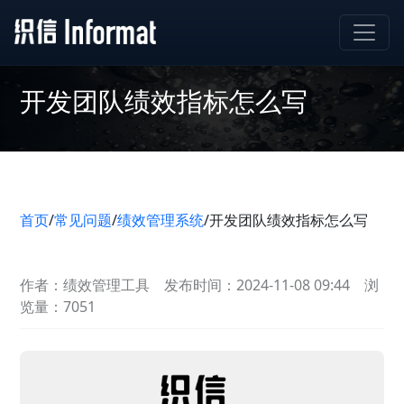
开发团队绩效指标怎么写
首页
/
常见问题
/
绩效管理系统
/
开发团队绩效指标怎么写
作者：绩效管理工具
发布时间：2024-11-08 09:44
浏
览量：7051