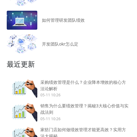
如何管理研发团队绩效
开发团队okr怎么定
最近更新
采购绩效管理是什么？企业降本增效的核心方
法论解析
05-11 10:26
销售为什么要绩效管理？揭秘3大核心价值与实
战法则
05-11 10:26
家纺门店如何做绩效管理才能更高效？实用方
法大揭秘