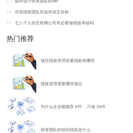
13
如何设计研发团队的okr
14
对高绩效团队应如何设定目标
15
七八个人的互联网公司有必要做绩效考核吗
热门推荐
项目绩效管理质量指标有哪些
绩效管理需要哪些项目
为什么企业都抛弃 KPI ，只做 OKR
研发团队的组织绩效是什么