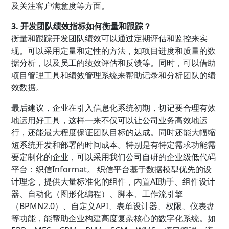
及关注客户满意度等方面。
3. 开发团队绩效指标如何衡量和跟踪？
衡量和跟踪开发团队绩效可以通过定期评估和监控来实
现。可以采用定量和定性的方法，如项目进度和质量的数
据分析，以及员工的绩效评估和反馈等。同时，可以借助
项目管理工具和绩效管理系统来帮助记录和分析团队的绩
效数据。
最后建议，企业在引入信息化系统初期，切记要合理有效
地运用好工具，这样一来不仅可以让公司业务高效地运
行，还能最大程度保证团队目标的达成。同时还能大幅缩
短系统开发和部署的时间成本。特别是有特定需求功能需
要定制化的企业，可以采用我们公司自研的企业级低代码
平台：织信Informat。 织信平台基于数据模型优先的设
计理念，提供大量标准化的组件，内置AI助手、组件设计
器、自动化（图形化编程）、脚本、工作流引擎
（BPMN2.0）、自定义API、表单设计器、权限、仪表盘
等功能，能帮助企业构建高度复杂核心的数字化系统。如