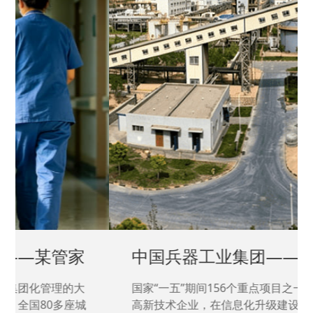
中国兵器工业集团——银光化学
国家“一五”期间156个重点项目之一。属于国家
高新技术企业，在信息化升级建设中，存在大