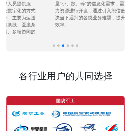
量“小、散、碎”的信息化需求，需要投入大量人
力资源进行开发，通过引入织信低代码平台，解
决当下遇到的各类业务难题，提升整体的IT研发
效率。
各行业用户的共同选择
国防军工