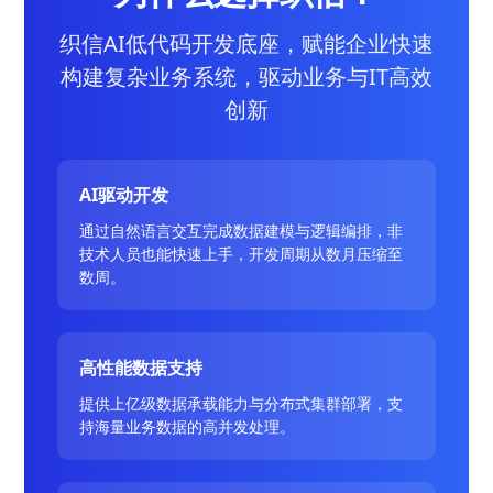
织信AI低代码开发底座，赋能企业快速
构建复杂业务系统，驱动业务与IT高效
创新
AI驱动开发
通过自然语言交互完成数据建模与逻辑编排，非
技术人员也能快速上手，开发周期从数月压缩至
数周。
高性能数据支持
提供上亿级数据承载能力与分布式集群部署，支
持海量业务数据的高并发处理。