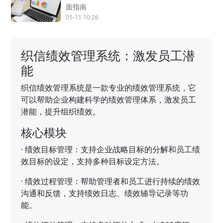
面指南
05-11 10:26
织信绩效管理系统：激发员工潜
能
织信绩效管理系统是一款专业的绩效管理系统，它
可以帮助企业构建科学的绩效管理体系，激发员工
潜能，提升组织绩效。
核心模块
·
绩效目标管理：支持企业战略目标的分解和员工绩
效目标的设定，支持多种目标设定方法。
·
绩效过程管理：帮助管理者和员工进行持续的绩效
沟通和反馈，支持绩效日志、绩效辅导记录等功
能。